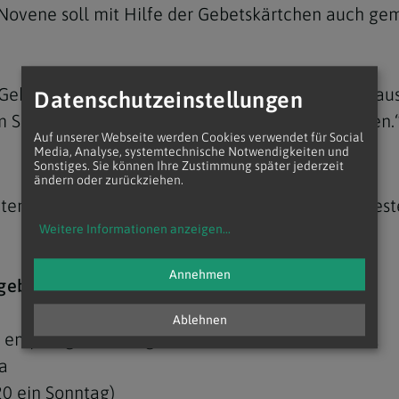
e Novene soll mit Hilfe der Gebetskärtchen auch ge
 Gebetsanliegen vorgestellt und in den Fürbitten a
Datenschutzeinstellungen
m Schlussgebet oder Schlusssegen gebetet werden.
Auf unserer Webseite werden Cookies verwendet für Social
Media, Analyse, systemtechnische Notwendigkeiten und
Sonstiges. Sie können Ihre Zustimmung später jederzeit
ändern oder zurückziehen.
 Beten der „Großen Novene 2020“ zu besonderen Fe
Weitere Informationen anzeigen
...
Annehmen
 gebetet werden:
Ablehnen
e empfangenen Jungfrau und Gottesmutter Maria
a
20 ein Sonntag)