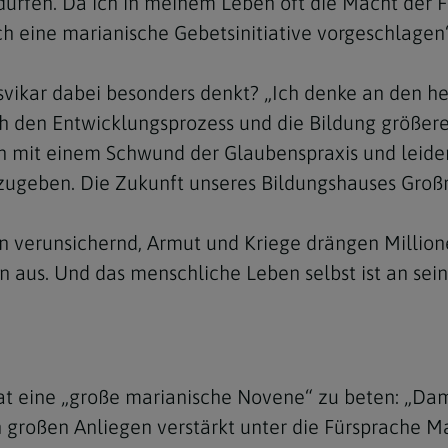
dürfen. Da ich in meinem Leben oft die Macht der F
ch eine marianische Gebetsinitiative vorgeschlagen“
vikar dabei besonders denkt? „Ich denke an den h
h den Entwicklungsprozess und die Bildung größerer
Navigation schließen
mit einem Schwund der Glaubenspraxis und leiden d
zugeben. Die Zukunft unseres Bildungshauses Groß
n verunsichernd, Armut und Kriege drängen Million
n aus. Und das menschliche Leben selbst ist an s
at eine „große marianische Novene“ zu beten: „Dam
großen Anliegen verstärkt unter die Fürsprache Mar