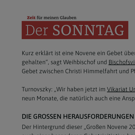
Kirchenbeitrag
Hochschul
Beichte
In Memoriam
Aschermit
Ökumene
Diözesanle
Telefonseelsorge
Konservato
Hochzeit & Ehe
Fastenzeit
Personen
Kirchenmu
Weihe
Karwoche
Pfarren
Erwachsene
Region
Krankensalbung
Ostern
Institution
Kurz erklärt ist eine Novene ein Gebet üb
Theologisc
Christi Hi
Andersspr
gehalten“, sagt Weihbischof und
Bischofsv
Gebet zwischen Christi Himmelfahrt und Pf
Pfingsten
Organigr
Fronleich
Turnovszky: „Wir haben jetzt im
Vikariat 
neun Monate, die natürlich auch eine Ans
Mariä Him
Erntedank
DIE GROSSEN HERAUSFORDERUNGEN
Der Hintergrund dieser „Großen Novene 20
Allerheili