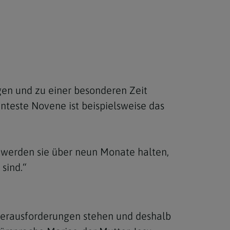
Berufung
stes
gen und zu einer besonderen Zeit
este Novene ist beispielsweise das
werden sie über neun Monate halten,
 sind.“
Herausforderungen stehen und deshalb