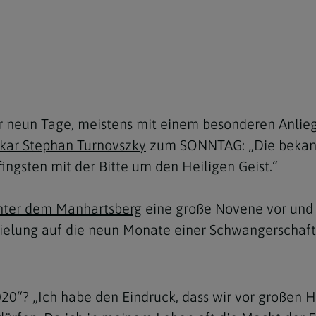
e
twoch
itung
10 Gebote
Trennung/Scheidung
Meldungsarchiv
rium für
7 Todsünden
Einsamkeit
sik
7 Gaben des Heiligen Gei
Trauer
nbildung in deiner
en
Begräbnis
er neun Tage, meistens mit einem besonderen Anlie
Navigation schließen
he Kurse
mmelfahrt
achige Gemeinden
ikar Stephan Turnovszky
zum SONNTAG: „Die bekannt
ingsten mit der Bitte um den Heiligen Geist.“
amm
nam
Unter dem Manhartsberg
eine große Novene vor und 
pielung auf die neun Monate einer Schwangerschaft
melfahrt
Navigation schließen
Navigation schließen
20“? „Ich habe den Eindruck, dass wir vor großen 
gen und Allerseelen