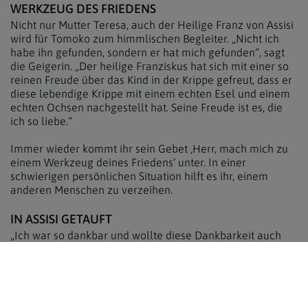
WERKZEUG DES FRIEDENS
Nicht nur Mutter Teresa, auch der Heilige Franz von Assisi
wird für Tomoko zum himmlischen Begleiter. „Nicht ich
habe ihn gefunden, sondern er hat mich gefunden“, sagt
die Geigerin. „Der heilige Franziskus hat sich mit einer so
reinen Freude über das Kind in der Krippe gefreut, dass er
diese lebendige Krippe mit einem echten Esel und einem
echten Ochsen nachgestellt hat. Seine Freude ist es, die
ich so liebe.“
Immer wieder kommt ihr sein Gebet ‚Herr, mach mich zu
einem Werkzeug deines Friedens‘ unter. In einer
schwierigen persönlichen Situation hilft es ihr, einem
anderen Menschen zu verzeihen.
IN ASSISI GETAUFT
„Ich war so dankbar und wollte diese Dankbarkeit auch
zeigen.“ Tomoko hat eine Idee, die sie nicht mehr los lässt:
„Ich wollte für den Heiligen Franziskus eine
Bachsolosonate spielen, und zwar in Assisi.“ Und wirklich:
Am 27. September 2018 spielt sie zu Ehren des Heiligen in
Assisi. Einen Tag später wird sie in der Kapelle dort