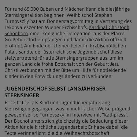
Für rund 85.000 Buben und Mädchen kann die diesjährige
Sternsingeraktion beginnen: Weihbischof Stephan
Turnovszky hat am Donnerstagvormittag in Vertretung des
rekonvaleszenten Wiener Erzbischofs,
Kardinal Christoph
Schönborn
, eine "königliche Delegation" aus der Pfarre
Großebersdorf empfangen und damit die Aktion offiziell
eröffnet. Am Ende der kleinen Feier im Erzbischöflichen
Palais sandte der österreichische Jugendbischof diese
stellvertretend für alle Sternsingergruppen aus, um im
ganzen Land die frohe Botschaft von der Geburt Jesu
Christi verbunden mit der Bitte um Hilfe für notleidende
Kinder in den Entwicklungsländern zu verkünden.
JUGENDBISCHOF SELBST LANGJÄHRIGER
STERNSINGER
Er selbst sei als Kind und Jugendlicher jahrelang
Sternsingen gegangen, was in mehrfacher Weise prägend
gewesen sei, so Turnovszky im Interview mit "Kathpress".
Der Bischof unterstrich gleichzeitig die Bedeutung dieser
Aktion für die kirchliche Jugendarbeit: Er habe dabei "die
Texte verinnerlicht, die die Weihnachtsbotschaft