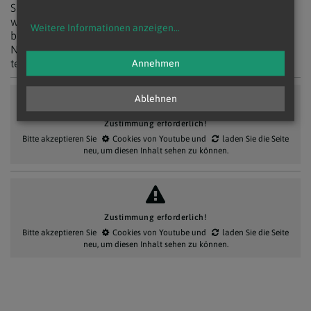
Schallenberg am Neujahrstag aufsuchen. Am 1. Jänner
wird zudem eine Sternsingergruppe aus der
Weitere Informationen anzeigen
...
burgenländischen Pfarre Ollersdorf am
Neujahrsgottesdienst mit Papst Franziskus im Petersdom
teilnehmen.
Annehmen
Ablehnen
Zustimmung erforderlich!
Bitte akzeptieren Sie
Cookies von Youtube
und
laden Sie die Seite
neu
, um diesen Inhalt sehen zu können.
Zustimmung erforderlich!
Bitte akzeptieren Sie
Cookies von Youtube
und
laden Sie die Seite
neu
, um diesen Inhalt sehen zu können.