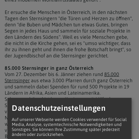
Er ersuche die Menschen in Österreich, in den nächsten
Tagen den Sternsingern "die Türen und Herzen zu öffnen",
denn "die Buben und Mädchen tun etwas Gutes, bringen
Segen in jedes Haus und sammeln für soziale Projekte in
den Ländern des Südens". Weil es viele Menschen gebe,
die nicht in die Kirche gehen, sei es "umso wichtiger, dass
ihr zu ihnen geht und ihnen die frohe Botschaft bringt", so
der Jugendbischof an die Sternsinger gerichtet.
85.000 Sternsinger in ganz Österreich
Vom 27. Dezember bis 6. Jänner ziehen rund
85.000
Sternsinger
aus etwa 3.000 Pfarren durch ganz Österreich
und sammeln dabei Spenden für rund 500 Projekte in 19
Ländern in Afrika, Asien und Lateinamerika.
Schwerpunktland ist heuer Kenia, wo mit Hilfe der
Spenden die Lebensbedingungen von Kindern in Slums
Datenschutzeinstellungen
verbessert werden sollen. Nach einem Besuch bei
Nationalratspräsident Wolfgang Sobotka am Donnerstag,
Auf unserer Webseite werden Cookies verwendet für Social
werden die Sternsinger u.a. Bundespräsident Alexander
Media, Analyse, systemtechnische Notwendigkeiten und
Sonstiges. Sie können Ihre Zustimmung später jederzeit
van der Bellen am 30. Dezember und Bundeskanzlerin
ändern oder zurückziehen.
Brigitte Bierlein sowie Außenminister Alexander