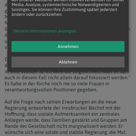
denen ein Priester da ist und auf schöne Weise Messe
Media, Analyse, systemtechnische Notwendigkeiten und
Sonstiges. Sie können Ihre Zustimmung später jederzeit
gefeiert wird. Trotzdem sind wenige Leute in der Kirche.
ändern oder zurückziehen.
Mehr Priester allein werden die Kirchen nicht füllen."
Nicht der Umgang mit dem Zölibat ist nach den Worten
Glettlers die größte Herausforderung der Kirche, "sondern
Weitere Informationen anzeigen
...
die Aufgabe, den Glauben in den Menschen zu wecken
und das Evangelium in verständlicher Weise zu
Annehmen
vermitteln".
Das Nein zum Priesteramt für Frauen werde "immer
Ablehnen
deutlicher als Ungerechtigkeit gesehen", so Glettler. "Das
ist eine Wunde. Ja, ich sehe die Ungleichheit. Aber es darf
auch in diesem Fall nicht allein darauf fokussiert werden."
Es habe in der Kirche noch nie so viele Frauen in
verantwortungsvollen Positionen gegeben.
Auf die Frage nach seinen Erwartungen an die neue
Regierung antwortete der Innsbrucker Bischof mit der
Hoffnung, dass soziale Aufmerksamkeit ein zentrales
Anliegen werde, dass Familien gestärkt und Gruppen am
Rande der Gesellschaft nicht marginalisiert werden. Er
wünsche sich eine solide und stabile Regierung, die Mut