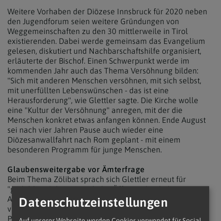
Weitere Vorhaben der Diözese Innsbruck für 2020 neben
den Jugendforum seien weitere Gründungen von
Weggemeinschaften zu den 30 mittlerweile in Tirol
existierenden. Dabei werde gemeinsam das Evangelium
gelesen, diskutiert und Nachbarschaftshilfe organisiert,
erläuterte der Bischof. Einen Schwerpunkt werde im
kommenden Jahr auch das Thema Versöhnung bilden:
"Sich mit anderen Menschen versöhnen, mit sich selbst,
mit unerfüllten Lebenswünschen - das ist eine
Herausforderung", wie Glettler sagte. Die Kirche wolle
eine "Kultur der Versöhnung" anregen, mit der die
Menschen konkret etwas anfangen können. Ende August
sei nach vier Jahren Pause auch wieder eine
Diözesanwallfahrt nach Rom geplant - mit einem
besonderen Programm für junge Menschen.
Glaubensweitergabe vor Ämterfrage
Beim Thema Zölibat sprach sich Glettler erneut für
"geduldige Schritte" nach der Öffnung durch die
Amazonien-Synode aus. Man dürfe sich durch die Weihe
Datenschutzeinstellungen
verheirateter Männer freilich nicht die Lösung aller
Probleme erwarten: "Ich kenne viele Pfarren in Tirol, in
Auf unserer Webseite werden Cookies verwendet für Social