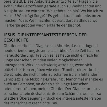
bereitstellt. Diese Anlaufstelle antworte auf Fragen, die
sich für die Betroffenen gerade auch zu Weihnachten und
Neujahr stellen würden: "Wo gehöre ich hin? Wo bin ich zu
Hause? Wer trägt Sorge?" Es gelte darauf aufmerksam zu
machen, "dass Weihnachten überall dort stattfindet, wo
Herberge geboten wird", erklärte der Bischof.
JESUS- DIE INTERESSANTESTE PERSON DER
GESCHICHTE
Glettler stellte die Diagnose in Abrede, dass die Jugend
heute orientierungsloser ist als früher: "Jede Zeit hat ihre
Herausforderung." Freilich sei es heute nicht einfach für
junge Menschen, mit den vielen Möglichkeiten
umzugehen. Wirklich schwierig werde es, wenn sich
plötzlich Krisen ergäben wie eine "Familie, die zerbricht,
die Schule, die nicht mehr zu schaffen ist, ein fehlender
Lehrplatz, eine Mobbing-Erfahrung". Manchmal mangle es
auch an Personen, an denen sich junge Menschen
orientieren können, meinte Glettler. Der Glaube an Jesus
sei schon allein deshalb nichts zum Schämen, weil er - so
Glettlers Überzeugung - "doch die interessanteste Person
der Menschheitsgeschichte" sei.