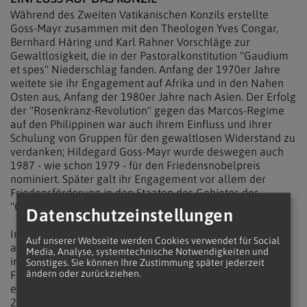
Während des Zweiten Vatikanischen Konzils erstellte
Goss-Mayr zusammen mit den Theologen Yves Congar,
Bernhard Häring und Karl Rahner Vorschläge zur
Gewaltlosigkeit, die in der Pastoralkonstitution "Gaudium
et spes" Niederschlag fanden. Anfang der 1970er Jahre
weitete sie ihr Engagement auf Afrika und in den Nahen
Osten aus, Anfang der 1980er Jahre nach Asien. Der Erfolg
der "Rosenkranz-Revolution" gegen das Marcos-Regime
auf den Philippinen war auch ihrem Einfluss und ihrer
Schulung von Gruppen für den gewaltlosen Widerstand zu
verdanken; Hildegard Goss-Mayr wurde deswegen auch
1987 - wie schon 1979 - für den Friedensnobelpreis
nominiert. Später galt ihr Engagement vor allem der
Friedensförderung in den Staaten des Gebietes der
"Großen Seen" (Grands Lacs) in Ostafrika.
Datenschutzeinstellungen
In Österreich setzte sie sich v.a. für die Umsetzung der
Auf unserer Webseite werden Cookies verwendet für Social
aktiven Gewaltfreiheit in den christlichen Kirchen und im
Media, Analyse, systemtechnische Notwendigkeiten und
interreligiösen Dialog, für die Schaffung von
Sonstiges. Sie können Ihre Zustimmung später jederzeit
ändern oder zurückziehen.
Friedensdiensten sowie für die Ziele der UNO-Dekade für
eine Kultur des Friedens und der Gewaltfreiheit (2001-
2010) ein.