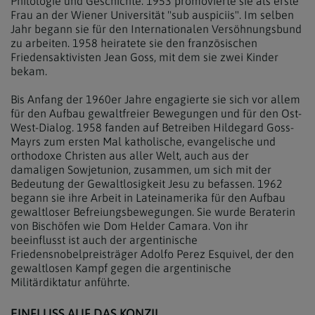
Philologie und Geschichte. 1953 promovierte sie als erste
Frau an der Wiener Universität "sub auspiciis". Im selben
Jahr begann sie für den Internationalen Versöhnungsbund
zu arbeiten. 1958 heiratete sie den französischen
Friedensaktivisten Jean Goss, mit dem sie zwei Kinder
bekam.
Bis Anfang der 1960er Jahre engagierte sie sich vor allem
für den Aufbau gewaltfreier Bewegungen und für den Ost-
West-Dialog. 1958 fanden auf Betreiben Hildegard Goss-
Mayrs zum ersten Mal katholische, evangelische und
orthodoxe Christen aus aller Welt, auch aus der
damaligen Sowjetunion, zusammen, um sich mit der
Bedeutung der Gewaltlosigkeit Jesu zu befassen. 1962
begann sie ihre Arbeit in Lateinamerika für den Aufbau
gewaltloser Befreiungsbewegungen. Sie wurde Beraterin
von Bischöfen wie Dom Helder Camara. Von ihr
beeinflusst ist auch der argentinische
Friedensnobelpreisträger Adolfo Perez Esquivel, der den
gewaltlosen Kampf gegen die argentinische
Militärdiktatur anführte.
EINFLUSS AUF DAS KONZIL