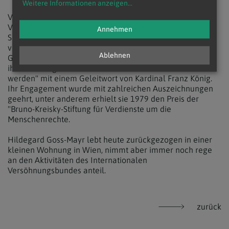
Weitere Informationen anzeigen
...
Von 1966 bis 1985 war Hildegard Goss-Mayr die
Vizepräsidentin des Internationalen Versöhnungsbundes.
Annehmen
Seit 1985 ist sie Ehrenpräsidentin der Organisation. Sie
veröffentlichte zahlreiche Publikationen zu den Themen
Ablehnen
Gewaltfreiheit, Frieden und Versöhnung. 1996 erschien
ihre Autobiografie mit dem Titel "Wie Feinde Freunde
werden" mit einem Geleitwort von Kardinal Franz König.
Ihr Engagement wurde mit zahlreichen Auszeichnungen
geehrt, unter anderem erhielt sie 1979 den Preis der
"Bruno-Kreisky-Stiftung für Verdienste um die
Menschenrechte.
Hildegard Goss-Mayr lebt heute zurückgezogen in einer
kleinen Wohnung in Wien, nimmt aber immer noch rege
an den Aktivitäten des Internationalen
Versöhnungsbundes anteil.
zurück