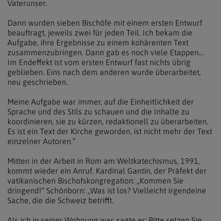
Vaterunser.
Dann wurden sieben Bischöfe mit einem ersten Entwurf
beauftragt, jeweils zwei für jeden Teil. Ich bekam die
Aufgabe, ihre Ergebnisse zu einem kohärenten Text
zusammenzubringen. Dann gab es noch viele Etappen...
Im Endeffekt ist vom ersten Entwurf fast nichts übrig
geblieben. Eins nach dem anderen wurde überarbeitet,
neu geschrieben.
Meine Aufgabe war immer, auf die Einheitlichkeit der
Sprache und des Stils zu schauen und die Inhalte zu
koordinieren, sie zu kürzen, redaktionell zu überarbeiten.
Es ist ein Text der Kirche geworden, ist nicht mehr der Text
einzelner Autoren.“
Mitten in der Arbeit in Rom am Weltkatechismus, 1991,
kommt wieder ein Anruf. Kardinal Gantin, der Präfekt der
vatikanischen Bischofskongregation: „Kommen Sie
dringend!“ Schönborn: „Was ist los? Vielleicht irgendeine
Sache, die die Schweiz betrifft.
Als ich in seiner Wohnung war, sagte er: Bitte setzen Sie