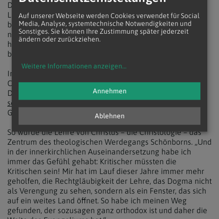
Der Glaube, dass Jesus wirklich der menschgewordene
Logos ist, der Sohn Gottes, dass ich im Evangelium Ihm
Auf unserer Webseite werden Cookies verwendet für Social
Media, Analyse, systemtechnische Notwendigkeiten und
begegne, dass ich dem Evangelium trauen darf, dass ich
Sonstiges. Sie können Ihre Zustimmung später jederzeit
nicht - wie man es uns vor allem in Deutschland versucht
ändern oder zurückziehen.
hat beizubringen – alles am Evangelium historisch
bezweifeln muss.
Weitere Informationen anzeigen
...
Im lebendigen Kontakt mit der Heiligen Schrift und mit
Christus selber ergibt sich eine Herzensweite für andere.
Annehmen
Der Kern von all dem ist, was der
Evangelist Johannes
in
seinem 1. Brief sagt:
Wer bekennt, dass Jesus der Sohn
Gottes ist, in dem bleibt Gott und er bleibt in Gott.“
Ablehnen
So wurde die Lehre von Christus – die Christologie – das
Zentrum des theologischen Werdegangs Schönborns. „Und
in der innerkirchlichen Auseinandersetzung habe ich
immer das Gefühl gehabt: Kritischer müssten die
Kritischen sein! Mir hat im Lauf dieser Jahre immer mehr
geholfen, die Rechtgläubigkeit der Lehre, das Dogma nicht
als Verengung zu sehen, sondern als ein Fenster, das sich
auf ein weites Land öffnet. So habe ich meinen Weg
gefunden, der sozusagen ganz orthodox ist und daher die