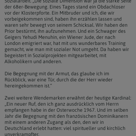
Sozialarbeit. „Die soziale Dimension war ja die starke Seite
der 68er-Bewegung. Eines Tages stand ein Obdachloser
vor der Klosterpforte. Ein Mitbruder und ich, die wir
vorbeigekommen sind, haben ihn erzählen lassen und
waren sehr bewegt von seinem Schicksal. Wir haben den
Prior bestürmt, ihn aufzunehmen. Und ein Schwager des
Geigers Yehudi Menuhin, ein Wiener Jude, der nach
London emigriert war, hat mit uns wunderbares Training
gemacht, wie man mit sozialer Not umgeht. Da haben wir
begeistert in Sozialprojekten mitgearbeitet, mit
Alkoholikern und anderen.
Die Begegnung mit der Armut, das glaube ich im
Rückblick, war eine Tür, durch die der Herr wieder
hereingekommen ist.“
Zwei weitere Wendemarken erwähnt der heutige Kardinal:
„Ein neuer Ruf, den ich ganz ausdrücklich vom Herrn
empfangen habe in der Osterwoche 1967. Und im selben
Jahr die Begegnung mit den französischen Dominikanern
mit einem anderen Zugang als den, den wir in
Deutschland erlebt hatten: viel spiritueller und kirchlich
unverkrampfter.