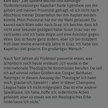
kam das? „Der spätere Bischof und damalige
Studentenseelsorger Kapellari hatte irgendwie von mir
gehört und meinen Provinzial gefragt, ob ich nicht nach
Abschluss meiner Dissertation bei ihm Kaplan werden
könnte. Mein Provinzial hat mir die Wahl gelassen: Du
kannst nach Wien oder nach Graz. Ich beichte, dass ich
nicht eine Sekunde gezögert habe: Graz! Graz war mir
vertrauter, und ich hatte Angst und eine Aversion gegen
Wien. Das ist heute ganz anders, aber ich bin trotzdem
froh über meine eineinhalb Jahre in Graz. Ich habe von
Kapellari viel gelernt. Ein großartiger Mensch.“
Nach fünf Jahren als Professor passierte etwas, was
Schönborn noch heute erstaunt: „Ich wurde in die
Internationale Theologische Kommission berufen. Da saß
ich auf einmal neben Größen wie Congar, Balthasar,
Ratzinger, in diesem Areopag der Theologie! Ich habe
mich, glaube ich, bewährt – aber in dieser Champions
League habe ich nicht mitgespielt. Das ist eine andere
Spielklasse. Ich habe, hoffe ich, ordentliche Arbeit
geleistet, aber so etwas wie ein theologisches Erbe
hinterlasse ich nicht.“