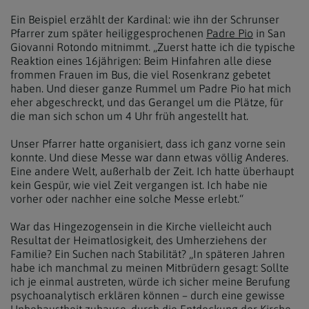
Ein Beispiel erzählt der Kardinal: wie ihn der Schrunser
Pfarrer zum später heiliggesprochenen
Padre Pio
in San
Giovanni Rotondo mitnimmt. „Zuerst hatte ich die typische
Reaktion eines 16jährigen: Beim Hinfahren alle diese
frommen Frauen im Bus, die viel Rosenkranz gebetet
haben. Und dieser ganze Rummel um Padre Pio hat mich
eher abgeschreckt, und das Gerangel um die Plätze, für
die man sich schon um 4 Uhr früh angestellt hat.
Unser Pfarrer hatte organisiert, dass ich ganz vorne sein
konnte. Und diese Messe war dann etwas völlig Anderes.
Eine andere Welt, außerhalb der Zeit. Ich hatte überhaupt
kein Gespür, wie viel Zeit vergangen ist. Ich habe nie
vorher oder nachher eine solche Messe erlebt.“
War das Hingezogensein in die Kirche vielleicht auch
Resultat der Heimatlosigkeit, des Umherziehens der
Familie? Ein Suchen nach Stabilität? „In späteren Jahren
habe ich manchmal zu meinen Mitbrüdern gesagt: Sollte
ich je einmal austreten, würde ich sicher meine Berufung
psychoanalytisch erklären können – durch eine gewisse