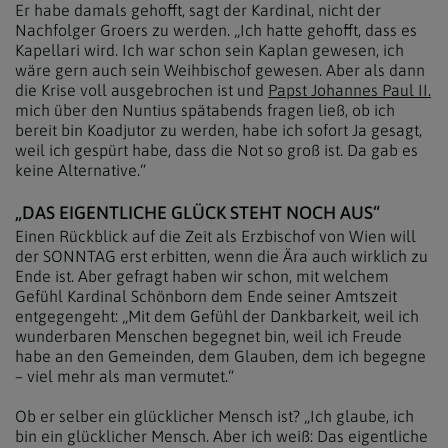
Er habe damals gehofft, sagt der Kardinal, nicht der
Nachfolger Groers zu werden. „Ich hatte gehofft, dass es
Kapellari wird. Ich war schon sein Kaplan gewesen, ich
wäre gern auch sein Weihbischof gewesen. Aber als dann
die Krise voll ausgebrochen ist und
Papst Johannes Paul II.
mich über den Nuntius spätabends fragen ließ, ob ich
bereit bin Koadjutor zu werden, habe ich sofort Ja gesagt,
weil ich gespürt habe, dass die Not so groß ist. Da gab es
keine Alternative.“
„DAS EIGENTLICHE GLÜCK STEHT NOCH AUS“
Einen Rückblick auf die Zeit als Erzbischof von Wien will
der SONNTAG erst erbitten, wenn die Ära auch wirklich zu
Ende ist. Aber gefragt haben wir schon, mit welchem
Gefühl Kardinal Schönborn dem Ende seiner Amtszeit
entgegengeht: „Mit dem Gefühl der Dankbarkeit, weil ich
wunderbaren Menschen begegnet bin, weil ich Freude
habe an den Gemeinden, dem Glauben, dem ich begegne
– viel mehr als man vermutet.“
Ob er selber ein glücklicher Mensch ist? „Ich glaube, ich
bin ein glücklicher Mensch. Aber ich weiß: Das eigentliche