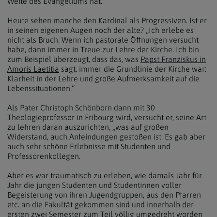
Weite des Evangeliums hat.“
Heute sehen manche den Kardinal als Progressiven. Ist er
in seinen eigenen Augen noch der alte? „Ich erlebe es
nicht als Bruch. Wenn ich pastorale Öffnungen versucht
habe, dann immer in Treue zur Lehre der Kirche. Ich bin
zum Beispiel überzeugt, dass das, was
Papst Franziskus in
Amoris Laetitia
sagt, immer die Grundlinie der Kirche war:
Klarheit in der Lehre und große Aufmerksamkeit auf die
Lebenssituationen.“
Als Pater Christoph Schönborn dann mit 30
Theologieprofessor in Fribourg wird, versucht er, seine Art
zu lehren daran auszurichten, „was auf großen
Widerstand, auch Anfeindungen gestoßen ist. Es gab aber
auch sehr schöne Erlebnisse mit Studenten und
Professorenkollegen.
Aber es war traumatisch zu erleben, wie damals Jahr für
Jahr die jungen Studenten und Studentinnen voller
Begeisterung von ihren Jugendgruppen, aus den Pfarren
etc. an die Fakultät gekommen sind und innerhalb der
ersten zwei Semester zum Teil völlig umgedreht worden