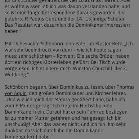
für uns Schüler gehalten, die viel zu abstrakt waren. Aber
er wollte wissen, ob ich was davon verstanden habe, und
so ist eine lange Korrespondenz daraus geworden: der
gelehrte P. Paulus Gunz und der 14-, 15jährige Schüler.
Das Resultat war, dass mich die Dominikaner interessiert
haben.“
Mit 16 besuchte Schönborn den Pater im Kloster Retz. „Ich
war sehr beeindruckt von dem – wie ich heute sagen
muss: sehr schlichten – Konvent. Die sechs Brüder haben
dort ein richtiges Klosterleben geführt. Bei Tisch wurde
vorgelesen. Ich erinnere mich: Winston Churchill, der 2.
Weltkrieg.“
Schönborn begann, über
Dominikus
zu lesen, über
Thomas
von Aquin
, den großen Dominikaner und Kirchenlehrer.
„Und wie ich mich der Matura genähert habe, habe ich
zum P. Paulus gesagt: Ich trete im Herbst bei den
Dominikanern ein. Darauf hat er sein Fahrrad bestiegen,
ist zu meiner Mutter gefahren und hat gesagt: Ich bin
unschuldig! Aber das war er nicht, und ich bin ihm sehr
dankbar, dass ich durch ihn die Dominikaner
kennengelernt habe.“