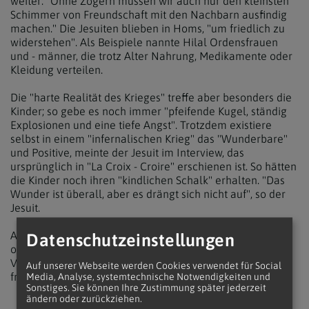
weiter: "Ohne Zögern müssen wir auch nur den kleinsten
Schimmer von Freundschaft mit den Nachbarn ausfindig
machen." Die Jesuiten blieben in Homs, "um friedlich zu
widerstehen". Als Beispiele nannte Hilal Ordensfrauen
und - männer, die trotz Alter Nahrung, Medikamente oder
Kleidung verteilen.
Die "harte Realität des Krieges" treffe aber besonders die
Kinder; so gebe es noch immer "pfeifende Kugel, ständig
Explosionen und eine tiefe Angst". Trotzdem existiere
selbst in einem "infernalischen Krieg" das "Wunderbare"
und Positive, meinte der Jesuit im Interview, das
ursprünglich in "La Croix - Croire" erschienen ist. So hätten
die Kinder noch ihren "kindlichen Schalk" erhalten. "Das
Wunder ist überall, aber es drängt sich nicht auf", so der
Jesuit.
Aktuell ist von Ziad Hilal das Buch "Homs, l'esperance
Datenschutzeinstellungen
obstinee" (dt. "Homs, eine unzerstörbare Hoffnung") im
Verlag Bayard erschienen. Hilals Bücher sind nur in
Auf unserer Webseite werden Cookies verwendet für Social
französischer Sprache erhältlich.
Media, Analyse, systemtechnische Notwendigkeiten und
Sonstiges. Sie können Ihre Zustimmung später jederzeit
ändern oder zurückziehen.