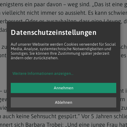
igstens ein paar davon – weg sind. „Das ist eine ge
vielleicht nicht immer so aussieht. Es kann schwi
verbessert. Oder es auszuhalten, dass eine Lösung, 
das Gegenüber ist.“
Datenschutzeinstellungen
Auf unserer Webseite werden Cookies verwendet für Social
n zur Seite stehen kann, die am Rande der Gesellsch
Media, Analyse, systemtechnische Notwendigkeiten und
Sonstiges. Sie können Ihre Zustimmung später jederzeit
ntakt in diesen Bereich ganz aktiv und ich finde 
ändern oder zurückziehen.
Weitere Informationen anzeigen
...
Annehmen
e – unter anderem – aus dem Glauben. Das sei nicht 
fgewachsen. Wir waren zu Weihnachten und Ostern in
Ablehnen
r viel mehr war da nicht. Als ich angefangen habe z
h auch keine Sehnsucht gespürt.“ Vor 5 Jahren schlie
rinnert sich Barbara Trobej: „Und eine junge Frau h