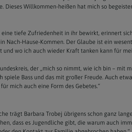
e. Dieses Willkommen-heißen hat mich so begeister
ine tiefe Zufriedenheit in ihr bewirkt, erinnert sic
ie ein Nach-Hause-Kommen. Der Glaube ist ein wesen
 und wo ich auch wieder Kraft tanken kann für mei
eundeskreis, der „mich so nimmt, wie ich bin – mit m
ch spiele Bass und das mit großer Freude. Auch etw
 für mich auch eine Form des Gebetes.“
che trägt Barbara Trobej übrigens schon ganz lang
esehen, dass es Jugendliche gibt, die warum auch 
der den Kontakt zur Familie abgebrochen haben.“ N