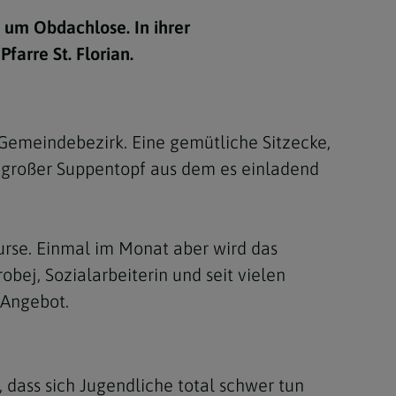
Berufung
 um Obdachlose. In ihrer
farre St. Florian.
stes
Gemeindebezirk. Eine gemütliche Sitzecke,
in großer Suppentopf aus dem es einladend
urse. Einmal im Monat aber wird das
ej, Sozialarbeiterin und seit vielen
e Angebot.
t, dass sich Jugendliche total schwer tun