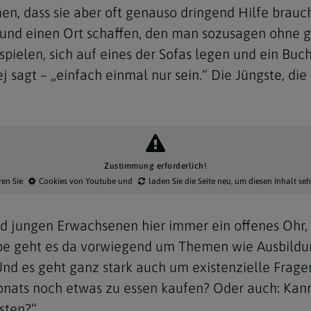
, dass sie aber oft genauso dringend Hilfe brauch
 und einen Ort schaffen, den man sozusagen ohne g
ielen, sich auf eines der Sofas legen und ein Buch 
j sagt – „einfach einmal nur sein.“ Die Jüngste, di
Navigation schließen
Zustimmung erforderlich!
ren Sie
Cookies von Youtube
und
laden Sie die Seite neu
, um diesen Inhalt se
nd jungen Erwachsenen hier immer ein offenes Ohr,
ppe geht es da vorwiegend um Themen wie Ausbildu
nd es geht ganz stark auch um existenzielle Fragen
nats noch etwas zu essen kaufen? Oder auch: Kann 
sten?“