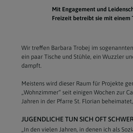
Kirchenbeitrag
Hochschul
Beichte
In Memoriam
Aschermit
Ökumene
Diözesanle
Mit Engagement und Leidenscha
Telefonseelsorge
Konservato
Hochzeit & Ehe
Fastenzeit
Personen
Freizeit betreibt sie mit einem
Kirchenmu
Weihe
Karwoche
Pfarren
Erwachsene
Region
Krankensalbung
Ostern
Institution
Wir treffen Barbara Trobej im sogenannt
Theologisc
ein paar Tische und Stühle, ein Wuzzler un
Christi Hi
Andersspr
dampft.
Pfingsten
Organigr
Meistens wird dieser Raum für Projekte g
Fronleich
„Wohnzimmer“ seit einigen Wochen zur Cari
Mariä Him
Jahren in der Pfarre St. Florian beheimatet
Erntedank
JUGENDLICHE TUN SICH OFT SCHWE
Allerheili
„In den vielen Jahren, in denen ich als Soz