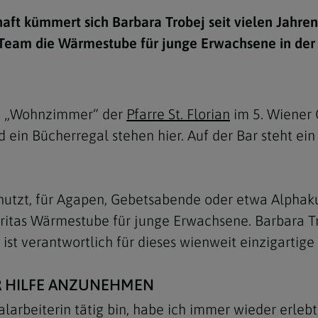
e
twoch
itung
10 Gebote
Trennung/Scheidung
Meldungsarchiv
ft kümmert sich Barbara Trobej seit vielen Jahren
rium für
7 Todsünden
Einsamkeit
 Team die Wärmestube für junge Erwachsene in der P
sik
7 Gaben des Heiligen Gei
Trauer
nbildung in deiner
en
Begräbnis
en „Wohnzimmer“ der
Pfarre St. Florian
im 5. Wiener 
Navigation schließen
he Kurse
d ein Bücherregal stehen hier. Auf der Bar steht e
mmelfahrt
achige Gemeinden
amm
enutzt, für Agapen, Gebetsabende oder etwa Alphak
nam
tas Wärmestube für junge Erwachsene. Barbara Trob
melfahrt
, ist verantwortlich für dieses wienweit einzigartig
Navigation schließen
R HILFE ANZUNEHMEN
Navigation schließen
gen und Allerseelen
ialarbeiterin tätig bin, habe ich immer wieder erleb