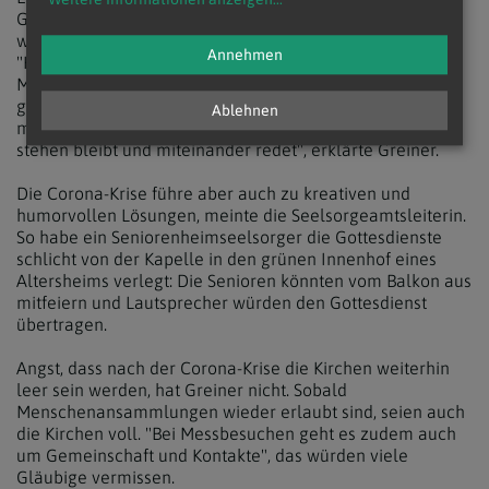
Gespräch mit Kathpress. In der Erzdiözese Salzburg
würden deswegen einige Pastoralassistenten sogenannte
Annehmen
"Haustür-Gespräche" führen. "Es ist eine kreative Form
Menschen zu besuchen, Interesse zu zeigen und
gleichzeitig den Sicherheitsabstand einzuhalten, indem
Ablehnen
man vor der Haustüre, dem Fenster oder im Vorgarten
stehen bleibt und miteinander redet", erklärte Greiner.
Die Corona-Krise führe aber auch zu kreativen und
humorvollen Lösungen, meinte die Seelsorgeamtsleiterin.
So habe ein Seniorenheimseelsorger die Gottesdienste
schlicht von der Kapelle in den grünen Innenhof eines
Altersheims verlegt: Die Senioren könnten vom Balkon aus
mitfeiern und Lautsprecher würden den Gottesdienst
übertragen.
Angst, dass nach der Corona-Krise die Kirchen weiterhin
leer sein werden, hat Greiner nicht. Sobald
Menschenansammlungen wieder erlaubt sind, seien auch
die Kirchen voll. "Bei Messbesuchen geht es zudem auch
um Gemeinschaft und Kontakte", das würden viele
Gläubige vermissen.