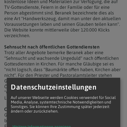
kostenlose Ideen und Materialien zur Verfügung, die auf
TV-Gottesdienste, Feiern in der Familie oder für eine
Person abgestimmt sind. Beranek bezeichnete dies als
eine Art "Handwerkszeug, damit man unter den aktuellen
Voraussetzungen leben und seinen Glauben teilen kann".
Die Website konnte mittlerweile über 120.000 Klicks
verzeichnen.
Sehnsucht nach öffentlichen Gottendiensten
Trotz aller Angebote bemerke Beranek aber eine
"Sehnsucht und wachsende Ungeduld" nach öffentlichen
Gottesdiensten in Kirchen. Für manche Gläubige sei es
"nicht logisch, dass "Baumärkte offen haben, Kirchen aber
nicht". Für den Priester und Pastoralamtsleiter stehen
Gesundheit und Sicherheit jedoch vor einer "voreiligen
Datenschutzeinstellungen
Öffnung aller Kirchen", denn die Frage nach einem
"verantwortungsvollem Hochfahren des kirchlichen
Lebens" müsse erst geklärt werden.
Auf unserer Webseite werden Cookies verwendet für Social
Media, Analyse, systemtechnische Notwendigkeiten und
Sonstiges. Sie können Ihre Zustimmung später jederzeit
Corona verstärkt Einsamkeit
ändern oder zurückziehen.
Großes Thema sei nach über einem Monat Covid-19
bedingter Einschränkungen vor allem die zunehmende
Einsamkeit der Menschen, warnte Lucia Greiner im
Weitere Informationen anzeigen
...