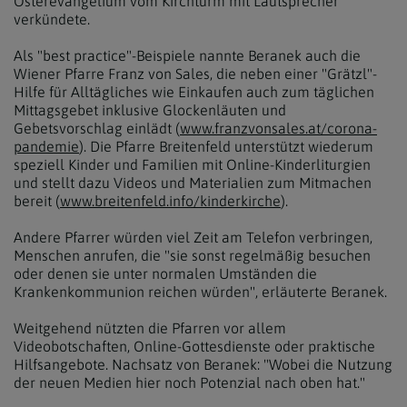
Osterevangelium vom Kirchturm mit Lautsprecher
verkündete.
Als "best practice"-Beispiele nannte Beranek auch die
Wiener Pfarre Franz von Sales, die neben einer "Grätzl"-
Hilfe für Alltägliches wie Einkaufen auch zum täglichen
Mittagsgebet inklusive Glockenläuten und
Gebetsvorschlag einlädt (
www.franzvonsales.at/corona-
pandemie
). Die Pfarre Breitenfeld unterstützt wiederum
speziell Kinder und Familien mit Online-Kinderliturgien
und stellt dazu Videos und Materialien zum Mitmachen
bereit (
www.breitenfeld.info/kinderkirche
).
Andere Pfarrer würden viel Zeit am Telefon verbringen,
Menschen anrufen, die "sie sonst regelmäßig besuchen
oder denen sie unter normalen Umständen die
Krankenkommunion reichen würden", erläuterte Beranek.
Weitgehend nützten die Pfarren vor allem
Videobotschaften, Online-Gottesdienste oder praktische
Hilfsangebote. Nachsatz von Beranek: "Wobei die Nutzung
der neuen Medien hier noch Potenzial nach oben hat."