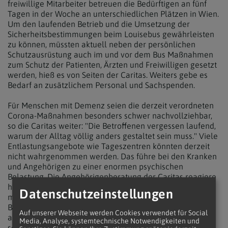
freiwillige Mitarbeiter betreuen die Bedürftigen an fünf
Tagen in der Woche an unterschiedlichen Plätzen in Wien.
Um den laufenden Betrieb und die Umsetzung der
Sicherheitsbestimmungen beim Louisebus gewährleisten
zu können, müssten aktuell neben der persönlichen
Schutzausrüstung auch im und vor dem Bus Maßnahmen
zum Schutz der Patienten, Ärzten und Freiwilligen gesetzt
werden, hieß es von Seiten der Caritas. Weiters gebe es
Bedarf an zusätzlichem Personal und Sachspenden.
Für Menschen mit Demenz seien die derzeit verordneten
Corona-Maßnahmen besonders schwer nachvollziehbar,
so die Caritas weiter: "Die Betroffenen vergessen laufend,
warum der Alltag völlig anders gestaltet sein muss." Viele
Entlastungsangebote wie Tageszentren könnten derzeit
nicht wahrgenommen werden. Das führe bei den Kranken
und Angehörigen zu einer enormen psychischen
Belastung. Die Angehörigenberatung der Caritas reagiere
hier mit telefonischer Unterstützung und Beratung sowie
Datenschutzeinstellungen
mit Video-Austauschgruppen für Angehörige. "Intensive
Begleitung, psychosoziale Beratung und Gespräche mit
Auf unserer Webseite werden Cookies verwendet für Social
anderen Betroffenen können Mut machen und hilfreich
Media, Analyse, systemtechnische Notwendigkeiten und
sein, um nicht von Trauer, Verzweiflung und Erschöpfung