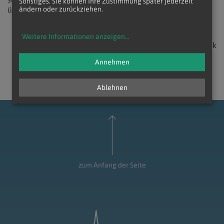
Sonstiges. Sie können Ihre Zustimmung später jederzeit
überwältigt zu werden", so die Caritas.
ändern oder zurückziehen.
Weitere Informationen anzeigen
...
zurück
Annehmen
Ablehnen
zum Anfang der Seite