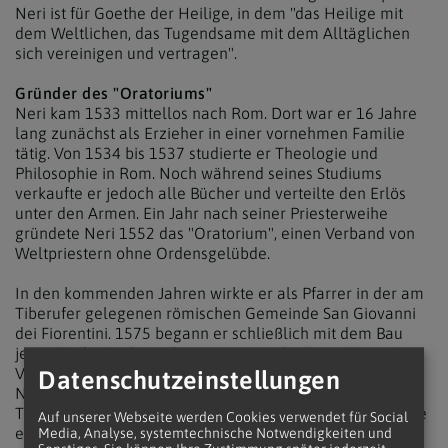
Neri ist für Goethe der Heilige, in dem "das Heilige mit
dem Weltlichen, das Tugendsame mit dem Alltäglichen
sich vereinigen und vertragen".
Gründer des "Oratoriums"
Neri kam 1533 mittellos nach Rom. Dort war er 16 Jahre
lang zunächst als Erzieher in einer vornehmen Familie
tätig. Von 1534 bis 1537 studierte er Theologie und
Philosophie in Rom. Noch während seines Studiums
verkaufte er jedoch alle Bücher und verteilte den Erlös
unter den Armen. Ein Jahr nach seiner Priesterweihe
gründete Neri 1552 das "Oratorium", einen Verband von
Weltpriestern ohne Ordensgelübde.
In den kommenden Jahren wirkte er als Pfarrer in der am
Tiberufer gelegenen römischen Gemeinde San Giovanni
dei Fiorentini. 1575 begann er schließlich mit dem Bau
jener Kirche, in der er beigesetzt wurde, Santa Maria in
Vallicella, auch "Chiesa nuova" (Neue Kirche) genannt.
Datenschutzeinstellungen
Neri starb 1595 in Rom an einem Blutsturz. Bis zu seinem
Tod blieb er einfacher Priester. Die Kardinalswürde lehnte
Auf unserer Webseite werden Cookies verwendet für Social
er zweimal ab.
Media, Analyse, systemtechnische Notwendigkeiten und