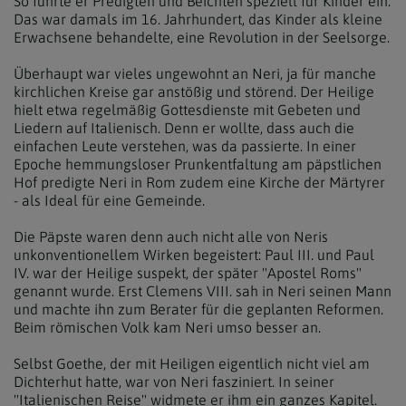
So führte er Predigten und Beichten speziell für Kinder ein.
Das war damals im 16. Jahrhundert, das Kinder als kleine
Erwachsene behandelte, eine Revolution in der Seelsorge.
Überhaupt war vieles ungewohnt an Neri, ja für manche
kirchlichen Kreise gar anstößig und störend. Der Heilige
hielt etwa regelmäßig Gottesdienste mit Gebeten und
Liedern auf Italienisch. Denn er wollte, dass auch die
einfachen Leute verstehen, was da passierte. In einer
Epoche hemmungsloser Prunkentfaltung am päpstlichen
Hof predigte Neri in Rom zudem eine Kirche der Märtyrer
- als Ideal für eine Gemeinde.
Die Päpste waren denn auch nicht alle von Neris
unkonventionellem Wirken begeistert: Paul III. und Paul
IV. war der Heilige suspekt, der später "Apostel Roms"
genannt wurde. Erst Clemens VIII. sah in Neri seinen Mann
und machte ihn zum Berater für die geplanten Reformen.
Beim römischen Volk kam Neri umso besser an.
Selbst Goethe, der mit Heiligen eigentlich nicht viel am
Dichterhut hatte, war von Neri fasziniert. In seiner
"Italienischen Reise" widmete er ihm ein ganzes Kapitel.