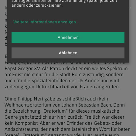
Sonstiges. Sie können Ihre Zustimmung später jederzeit
ändern oder zurückziehen.
In der Kirchengeschichte steht Neri für die Erneuerung der
katholischen Kirche nach der Reformation. Früher sprach
man von der "Gegenreformation". Er gehört zu jenen
Weitere Informationen anzeigen
...
katholischen Geistlichen, die erkannten, dass etliche
Missstände in der katholischen Kirche keine Erfindungen
Annehmen
der Reformatoren waren, und dringend der Abhilfe
bedurften.
Ablehnen
Erfinder des "Oratoriums"
Heiliggesprochen wurde Neri schon im Jahr 1622 durch
Papst Gregor XV. Als Patron deckt er ein weites Spektrum
ab: Er ist nicht nur für die Stadt Rom zuständig, sondern
auch für die Spezialeinheiten der US-Armee und wird
zudem gegen Unfruchtbarkeit von Frauen angerufen.
Ohne Philipp Neri gäbe es schließlich auch kein
Weihnachtsoratorium von Johann Sebastian Bach. Denn
die Bezeichnung "Oratorium" für dieses musikalische
Genre geht letztlich auf Neri zurück. Freilich war dieser
kein Komponist. Aber er war Erfinder des Gebets- oder
Andachtsraums, der nach dem lateinischen Wort für beten
(orare) "Oratorium" genannt wurde. Hier wurde auch