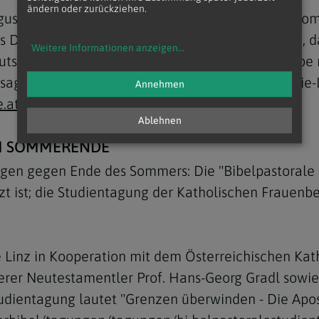
ändern oder zurückziehen.
gust stattfindende Internationale Theologische S
us Deutschland kommen und man davon ausgehe, d
Weitere Informationen anzeigen
...
utschland noch bis in den Sommer andauern, habe
agen. "Das nächste Jahr wieder", teilte Akademie-L
Annehmen
.at
)
Ablehnen
UM SOMMERENDE
ngen gegen Ende des Sommers: Die "Bibelpastorale S
t ist; die Studientagung der Katholischen Frauenb
Linz in Kooperation mit dem Österreichischen Katho
rierer Neutestamentler Prof. Hans-Georg Gradl sow
dientagung lautet "Grenzen überwinden - Die Apost