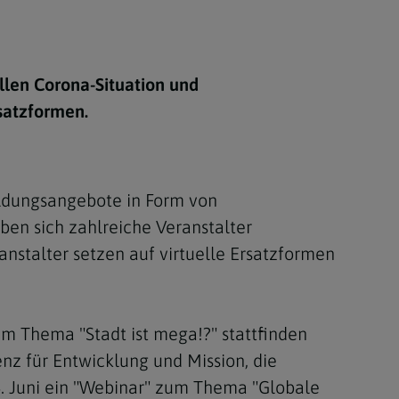
Berufung
llen Corona-Situation und
stes
satzformen.
ldungsangebote in Form von
n sich zahlreiche Veranstalter
nstalter setzen auf virtuelle Ersatzformen
um Thema "Stadt ist mega!?" stattfinden
enz für Entwicklung und Mission, die
4. Juni ein "Webinar" zum Thema "Globale