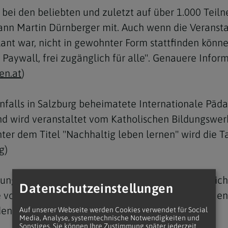
er bei den beliebten und zuletzt auf über 1.000 Te
n Martin Dürnberger mit. Auch wenn die Veranstalt
ant war, nicht in gewohnter Form stattfinden könn
 Paywall, frei zugänglich für alle". Genauere Info
en.at
)
nfalls in Salzburg beheimatete Internationale Päd
d wird veranstaltet vom Katholischen Bildungswerk
ter dem Titel "Nachhaltig leben lernen" wird die Ta
g
)
ng der Katholischen Männerbewegung Österreich
Datenschutzeinstellungen
vom 15. bis 17. Juli zum Thema "Der perfekte Men
en sollen.
Auf unserer Webseite werden Cookies verwendet für Social
Media, Analyse, systemtechnische Notwendigkeiten und
Sonstiges. Sie können Ihre Zustimmung später jederzeit