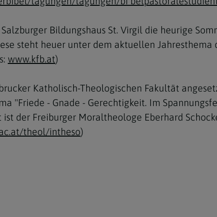
erbibel/tagungen/tagungen/bi belpastoralestudien
 Salzburger Bildungshaus St. Virgil die heurige So
iese steht heuer unter dem aktuellen Jahresthema d
s:
www.kfb.at
)
nsbrucker Katholisch-Theologischen Fakultät angese
 "Friede - Gnade - Gerechtigkeit. Im Spannungsfel
ist der Freiburger Moraltheologe Eberhard Schock
ac.at/theol/intheso
)