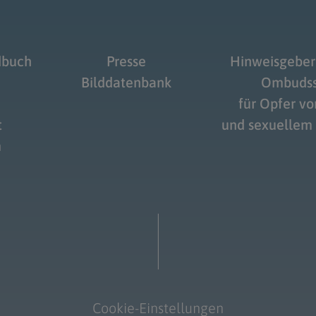
dbuch
Presse
Hinweisgeber
Bilddatenbank
Ombudss
für Opfer v
t
und sexuellem
m
Cookie-Einstellungen