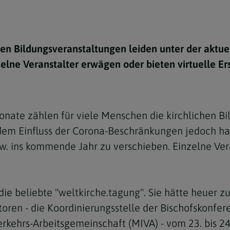
e
twoch
itung
10 Gebote
Trennung/Scheidung
Meldungsarchiv
rium für
7 Todsünden
Einsamkeit
sik
en Bildungsveranstaltungen leiden unter der aktue
7 Gaben des Heiligen Gei
Trauer
nbildung in deiner
elne Veranstalter erwägen oder bieten virtuelle Er
en
Begräbnis
Navigation schließen
he Kurse
mmelfahrt
achige Gemeinden
ate zählen für viele Menschen die kirchlichen Bi
amm
m Einfluss der Corona-Beschränkungen jedoch habe
nam
. ins kommende Jahr zu verschieben. Einzelne Vera
melfahrt
Navigation schließen
e beliebte "weltkirche.tagung". Sie hätte heuer z
toren - die Koordinierungsstelle der Bischofskonfer
Navigation schließen
gen und Allerseelen
kehrs-Arbeitsgemeinschaft (MIVA) - vom 23. bis 2