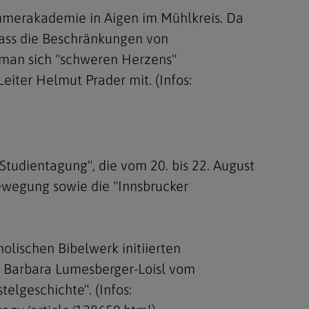
ommerakademie in Aigen im Mühlkreis. Da
ass die Beschränkungen von
 man sich "schweren Herzens"
eiter Helmut Prader mit. (Infos:
tudientagung", die vom 20. bis 22. August
ewegung sowie die "Innsbrucker
lischen Bibelwerk initiierten
ie Barbara Lumesberger-Loisl vom
elgeschichte". (Infos: