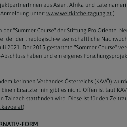
rojektpartnerInnen aus Asien, Afrika und Lateiname
. (Anmeldung unter:
www.weltkirche-tagung.at
.)
 der "Summer Course" der Stiftung Pro Oriente. Neu
bei der der theologisch-wissenschaftliche Nachwuch
Navigation schließen
. Juli 2021. Der 2015 gestartete "Sommer Course" ver
-Abschluss haben und ein eigenes Forschungsprojek
demikerInnen-Verbandes Österreichs (KAVÖ) wurde a
 Einen Ersatztermin gibt es nicht. Offen ist laut KA
 Tainach stattfinden wird. Diese ist für den Zeitr
kavoe.at
)
RNATIV-FORM