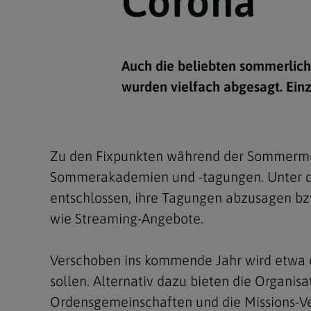
Corona
Kirchenbeitrag
Hochschul
Beichte
In Memoriam
Aschermit
Ökumene
Diözesanle
Telefonseelsorge
Konservato
Hochzeit & Ehe
Fastenzeit
Personen
Kirchenmu
Auch die beliebten sommerlich
Weihe
Karwoche
Pfarren
Erwachsene
wurden vielfach abgesagt. Einz
Region
Krankensalbung
Ostern
Institution
Theologisc
Christi Hi
Andersspr
Zu den Fixpunkten während der Sommermon
Pfingsten
Organigr
Sommerakademien und -tagungen. Unter de
Fronleich
entschlossen, ihre Tagungen abzusagen bzw
wie Streaming-Angebote.
Mariä Him
Verschoben ins kommende Jahr wird etwa di
Erntedank
sollen. Alternativ dazu bieten die Organisa
Allerheili
Ordensgemeinschaften und die Missions-Ver