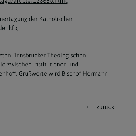
tagu/article/128650.html
)
mmertagung der Katholischen
er kfb,
tzten "Innsbrucker Theologischen
d zwischen Institutionen und
enhoff. Grußworte wird Bischof Hermann
zurück