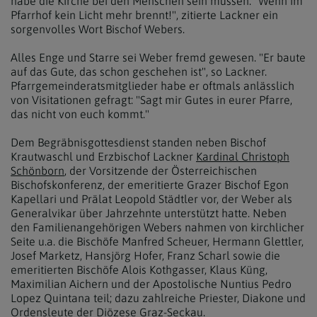
habe die Kirche bei den Menschen sein müssen. "Wenn im
Pfarrhof kein Licht mehr brennt!", zitierte Lackner ein
sorgenvolles Wort Bischof Webers.
Alles Enge und Starre sei Weber fremd gewesen. "Er baute
auf das Gute, das schon geschehen ist", so Lackner.
Pfarrgemeinderatsmitglieder habe er oftmals anlässlich
von Visitationen gefragt: "Sagt mir Gutes in eurer Pfarre,
das nicht von euch kommt."
Dem Begräbnisgottesdienst standen neben Bischof
Krautwaschl und Erzbischof Lackner
Kardinal Christoph
Schönborn
, der Vorsitzende der Österreichischen
Bischofskonferenz, der emeritierte Grazer Bischof Egon
Kapellari und Prälat Leopold Städtler vor, der Weber als
Generalvikar über Jahrzehnte unterstützt hatte. Neben
den Familienangehörigen Webers nahmen von kirchlicher
Seite u.a. die Bischöfe Manfred Scheuer, Hermann Glettler,
Josef Marketz, Hansjörg Hofer, Franz Scharl sowie die
emeritierten Bischöfe Alois Kothgasser, Klaus Küng,
Maximilian Aichern und der Apostolische Nuntius Pedro
Lopez Quintana teil; dazu zahlreiche Priester, Diakone und
Ordensleute der Diözese Graz-Seckau.