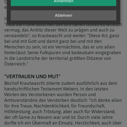
Annehmen
Österreich, Webers vermittelnde Art habe sich oft als
entkrampfend erwiesen.
Ablehnen
In Webers bischöflichem Dienst sei deutlich geworden,
"dass die Frohe Botschaft des uns nahen Gottes es wirklich
vermag, das Antlitz dieser Welt zu prägen und auch zu
verwandeln", so Krautwaschl und weiter: "Diese Art, ganz
bei und mit Gott und damit ganz bei und mit den
Menschen zu sein, ist ein Vermächtnis, das er uns allen
hinterlässt. Seine Fußspuren sind bedeutsam eingegraben
in die Landstriche der territorial größten Diözese von
Österreich."
"VERTRAUEN UND MUT"
Bischof Krautwaschl zitierte zudem ausführlich aus dem
handschriftlichen Testament Webers. In den letzten
Worten des Verstorbenen wurden Person und
Amtsverständnis des Verstorben deutlich: "Ich danke allen
für ihre Treue, Nachdenklichkeit, für Freundschaft,
Hilfeleistung, auch Tröstung, aber auch für Widerstand,
der oft Same zu Neuem war und ist. Durch viele Jahre
durfte ich ein Übermaß an Einsatz, Herzlichkeit, auch über