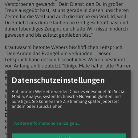
Verstorbenen gewandt: "Dein Dienst, den Du in großer
Treue ausgeübt hast, ist uns gerade in diesen unsicheren
Zeiten für die Welt und auch die Kirche ein Vorbild, weil
Du zutiefst aus dem Glauben an Gott geschöpft hast und
daher lebendiges Zeugnis durch alle Wirrnisse hindurch
gewesen und bis zuletzt geblieben bist."
Krautwaschl betonte Webers bischöflichen Leitspruch
"Den Armen das Evangelium verkünden". Dieser
Leitspruch habe dessen bischöfliches Wirken bestimmt -
von Anfang an bis zuletzt: "Einige Male hat er alle Pfarren
im Laufe seiner aktiven Zeit offiziell besucht, da und dort
hat er Initiativen auch diözesanweit gesetzt sowie im
Datenschutzeinstellungen
Verbund mit der Weltkirche. Weber sei nicht nur
innerkirchlich aktiv gewesen, "weil wir eben nicht für uns
Auf unserer Webseite werden Cookies verwendet für Social
berufen sind, sondern uns in diese Welt und zu den
Media, Analyse, systemtechnische Notwendigkeiten und
Sonstiges. Sie können Ihre Zustimmung später jederzeit
Menschen gesendet wissen. - Mit ihren Freuden und
ändern oder zurückziehen.
Leiden, ihren Hoffnungen und Sorgen."
Der amtierende steirische Bischof würdigte weiter das
stete Bemühen seines Vorvorgängers um kirchliche
Weitere Informationen anzeigen
...
Einheit bei aller Vielfalt und um den Dialog. Ob in der
Steiermark oder in der Kirche und Gesellschaft in