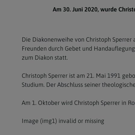
Kirchenbeitrag
Hochschul
Beichte
In Memoriam
Aschermit
Ökumene
Diözesanle
Am 30. Juni 2020, wurde Chris
Telefonseelsorge
Konservato
Hochzeit & Ehe
Fastenzeit
Personen
Kirchenmu
Weihe
Karwoche
Pfarren
Erwachsene
Die Diakonenweihe von Christoph Sperrer a
Region
Krankensalbung
Ostern
Institution
Freunden durch Gebet und Handauflegung 
Theologisc
zum Diakon statt.
Christi Hi
Andersspr
Pfingsten
Organigr
Christoph Sperrer ist am 21. Mai 1991 geb
Studium. Der Abschluss seiner theologische
Fronleich
Mariä Him
Am 1. Oktober wird Christoph Sperrer in R
Erntedank
Image (img1) invalid or missing
Allerheili