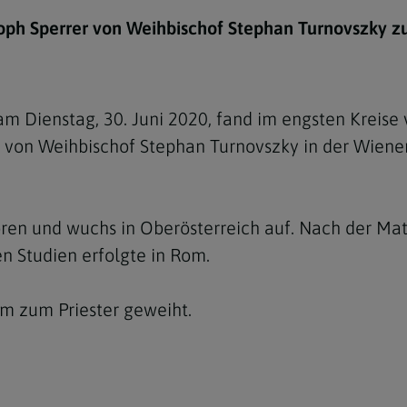
e
twoch
itung
10 Gebote
Trennung/Scheidung
Meldungsarchiv
toph Sperrer von Weihbischof Stephan Turnovszky z
rium für
7 Todsünden
Einsamkeit
sik
7 Gaben des Heiligen Gei
Trauer
nbildung in deiner
m Dienstag, 30. Juni 2020, fand im engsten Kreise
en
Begräbnis
von Weihbischof Stephan Turnovszky in der Wiene
Navigation schließen
he Kurse
mmelfahrt
achige Gemeinden
amm
oren und wuchs in Oberösterreich auf. Nach der Ma
n Studien erfolgte in Rom.
nam
melfahrt
om zum Priester geweiht.
Navigation schließen
Navigation schließen
gen und Allerseelen