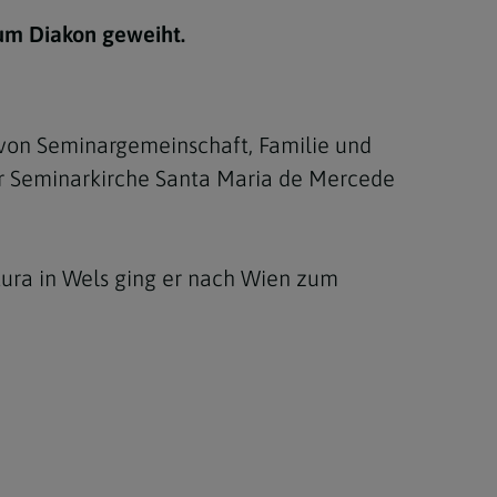
Berufung
um Diakon geweiht.
stes
 von Seminargemeinschaft, Familie und
r Seminarkirche Santa Maria de Mercede
tura in Wels ging er nach Wien zum