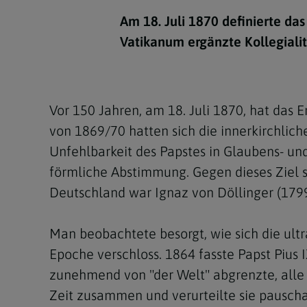
Kirchenbeitrag
Hochschul
Beichte
In Memoriam
Aschermit
Ökumene
Diözesanle
Am 18. Juli 1870 definierte da
Telefonseelsorge
Konservato
Hochzeit & Ehe
Fastenzeit
Personen
Vatikanum ergänzte Kollegiali
Kirchenmu
Weihe
Karwoche
Pfarren
Erwachsene
Region
Krankensalbung
Ostern
Institution
Vor 150 Jahren, am 18. Juli 1870, hat das 
Theologisc
von 1869/70 hatten sich die innerkirchlic
Christi Hi
Andersspr
Unfehlbarkeit des Papstes in Glaubens- un
Pfingsten
Organigr
förmliche Abstimmung. Gegen dieses Ziel 
Deutschland war Ignaz von Döllinger (179
Fronleich
Mariä Him
Man beobachtete besorgt, wie sich die ult
Epoche verschloss. 1864 fasste Papst Pius 
Erntedank
zunehmend von "der Welt" abgrenzte, all
Allerheili
Zeit zusammen und verurteilte sie pauscha