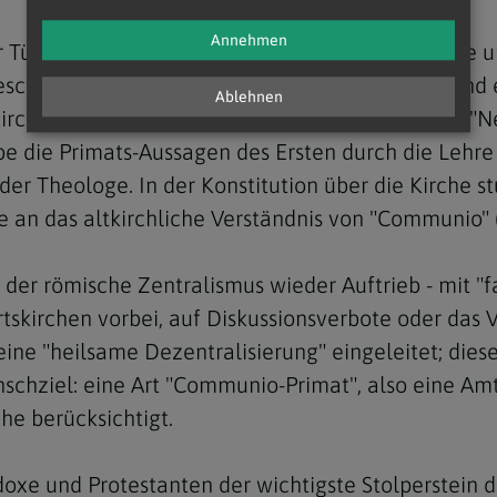
Annehmen
Tück sieht im Primat des Papstes zugleich Bürde un
chnittenen "hierarchischen Sicht von Kirche" und ei
Ablehnen
rche, schrieb Tück jüngst in einem Essay für die "
 die Primats-Aussagen des Ersten durch die Lehre v
o der Theologe. In der Konstitution über die Kirche
e an das altkirchliche Verständnis von "Communio"
t der römische Zentralismus wieder Auftrieb - mit "f
skirchen vorbei, auf Diskussionsverbote oder das
eine "heilsame Dezentralisierung" eingeleitet; dies
schziel: eine Art "Communio-Primat", also eine Amt
he berücksichtigt.
doxe und Protestanten der wichtigste Stolperstein 