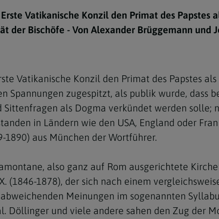
e
twoch
itung
10 Gebote
Trennung/Scheidung
Meldungsarchiv
s Erste Vatikanische Konzil den Primat des Papstes 
rium für
7 Todsünden
Einsamkeit
tät der Bischöfe - Von Alexander Brüggemann und J
sik
7 Gaben des Heiligen Gei
Trauer
nbildung in deiner
en
Begräbnis
Erste Vatikanische Konzil den Primat des Papstes a
Navigation schließen
he Kurse
hen Spannungen zugespitzt, als publik wurde, dass 
mmelfahrt
achige Gemeinden
d Sittenfragen als Dogma verkündet werden solle; n
amm
standen in Ländern wie den USA, England oder Fran
9-1890) aus München der Wortführer.
nam
melfahrt
ramontane, also ganz auf Rom ausgerichtete Kirch
Navigation schließen
IX. (1846-1878), der sich nach einem vergleichsweis
e abweichenden Meinungen im sogenannten Syllabus
Navigation schließen
gen und Allerseelen
l. Döllinger und viele andere sahen den Zug der M