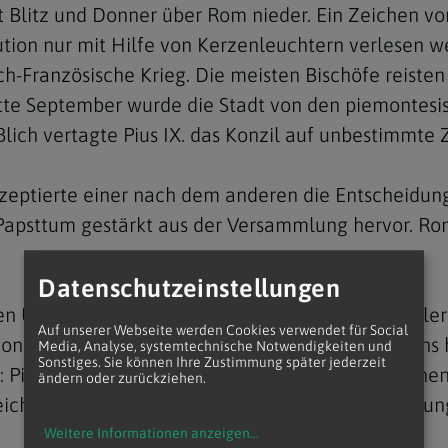
 Blitz und Donner über Rom nieder. Ein Zeichen vo
itution nur mit Hilfe von Kerzenleuchtern verlesen
ch-Französische Krieg. Die meisten Bischöfe reisten
itte September wurde die Stadt von den piemontes
lich vertagte Pius IX. das Konzil auf unbestimmte Z
zeptierte einer nach dem anderen die Entscheidung 
s Papsttum gestärkt aus der Versammlung hervor.
Datenschutzeinstellungen
 Unfehlbarkeit folgte aber auch ein Exodus vieler I
Auf unserer Webseite werden Cookies verwendet für Social
n Rom abgelöste Altkatholische Kirche. Übrigens ha
Media, Analyse, systemtechnische Notwendigkeiten und
Sonstiges. Sie können Ihre Zustimmung später jederzeit
Pius XII., als er 1950 das Dogma von der leiblic
ändern oder zurückziehen.
eichwohl: War das das Zerwürfnis mit der Aufklärun
Weitere Informationen anzeigen
...