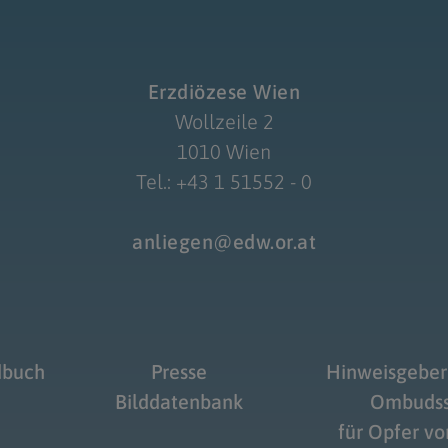
Erzdiözese Wien
Wollzeile 2
1010 Wien
Tel.: +43 1 51552 - 0
anliegen@edw.or.at
dbuch
Presse
Hinweisgeber
Bilddatenbank
Ombudss
für Opfer v