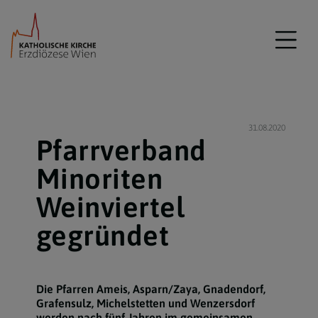
31.08.2020
Pfarrverband
Minoriten
Weinviertel
gegründet
Die Pfarren Ameis, Asparn/Zaya, Gnadendorf,
Grafensulz, Michelstetten und Wenzersdorf
werden nach fünf Jahren im gemeinsamen