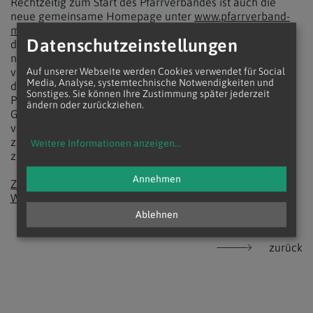
Rechtzeitig zum Start des Pfarrverbandes ist auch die
neue gemeinsame Homepage unter
www.pfarrverband-
minoriten-weinviertel.at
online gegangen. Berichte aus
Datenschutzeinstellungen
dem Pfarrverband, aktuelle Gottesdienstzeiten und
natürlich Fotos aus den Pfarren werden rund um die Uhr
verfügbar sein und mit dem neuen Newsletter kommen
Auf unserer Webseite werden Cookies verwendet für Social
Media, Analyse, systemtechnische Notwendigkeiten und
die pfarrlichen Informationen dann direkt in den
Sonstiges. Sie können Ihre Zustimmung später jederzeit
Posteingang von interessierten Pfarrangehörigen.
ändern oder zurückziehen.
Generell ist geplant die Öffentlichkeitsarbeit und
verschiedenste Projekte nun gemeinsam durchzuführen,
zusammenzuarbeiten und in den nächsten Jahren
Weitere Informationen anzeigen
...
zusammenzuwachsen.
Annehmen
Zur Fotoalbum Startgottesdienst Pfarrverband Minoriten
Weinviertel
Ablehnen
zurück