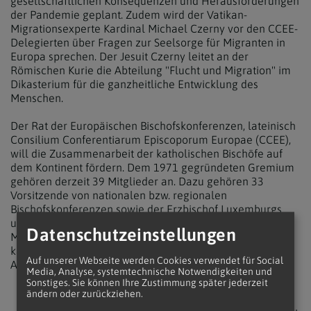
gesellschaftlichen Konsequenzen und Herausforderungen
der Pandemie geplant. Zudem wird der Vatikan-
Migrationsexperte Kardinal Michael Czerny vor den CCEE-
Delegierten über Fragen zur Seelsorge für Migranten in
Europa sprechen. Der Jesuit Czerny leitet an der
Römischen Kurie die Abteilung "Flucht und Migration" im
Dikasterium für die ganzheitliche Entwicklung des
Menschen.
Der Rat der Europäischen Bischofskonferenzen, lateinisch
Consilium Conferentiarum Episcoporum Europae (CCEE),
will die Zusammenarbeit der katholischen Bischöfe auf
dem Kontinent fördern. Dem 1971 gegründeten Gremium
gehören derzeit 39 Mitglieder an. Dazu gehören 33
Vorsitzende von nationalen bzw. regionalen
Bischofskonferenzen sowie der Erzbischof Luxemburgs
und jener des Fürstentums Monaco, der Vertreter
Datenschutzeinstellungen
Moldawiens, der Vertreter Zyperns, Vertreter der drei
katholischen Kirchen der Ukraine und der Apostolische
Auf unserer Webseite werden Cookies verwendet für Social
Administrator von Estland.
Media, Analyse, systemtechnische Notwendigkeiten und
Sonstiges. Sie können Ihre Zustimmung später jederzeit
ändern oder zurückziehen.