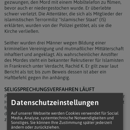
gezwungen, den Mord mit einem Mobiltelefon zu filmen,
bevor auch er niedergestochen wurde. Er überlebte
schwer verletzt. Die Attentäter, die sich als Mitglieder der
islamistischen Terrormiliz "Islamischer Staat" (IS)
erklärten, wurden von der Polizei getötet, als sie die
Kirche verließen.
Seither wurden drei Männer wegen Bildung einer
kriminellen Vereinigung und mutmaßlicher Mittäterschaft
inhaftiert und angeklagt. Als wahrscheinlicher Anstifter
des Mordes steht ein bekannter Rekrutierer für Islamisten
in Frankreich unter Verdacht, Rachid K. Er gilt zwar laut
Bericht als tot; bis zum Beweis dessen ist aber ein
Haftbefehl gegen ihn anhängig.
SELIGSPRECHUNGSVERFAHREN LÄUFT
Papst Franziskus bezeichnete den normannischen Priester
Datenschutzeinstellungen
Hamel 2016 als "Märtyrer" und gab vorzeitig Grünes Licht
für sein Seligsprechungsverfahren. Seit April 2019 liegt
das in der Erzdiözese Rouen erstellte Dossier bei der
Auf unserer Webseite werden Cookies verwendet für Social
Media, Analyse, systemtechnische Notwendigkeiten und
zuständigen Behörde im Vatikan.
Sonstiges. Sie können Ihre Zustimmung später jederzeit
ändern oder zurückziehen.