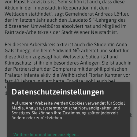
von
Papst Franziskus
ist. Sehr schön ist auch, dass diese
Aktion in der Innenstadt in Kooperation mit dem
Weltladen stattfindet“, sagt Gemeinderat Andreas Löffler,
der im letzten Jahr auch den „Laudato Si“-Lehrgang des
diözesanen Umweltbüros absolviert hat und Mitglied im
Fairtrade-Arbeitskreis der Stadt Wiener Neustadt ist.
Bei diesem Arbeitskreis aktiv ist auch die Studentin Anna
Gatschnegg, die beim Südwind NÖ arbeitet und sofort für
diese Aktion zugesagt hat: Weltweite Solidarität und
Klimaschutz ist ihr ein besonderes Anliegen. Sie ist auch in
der Partnerschaft der Dompfarre mit der philippinischen
Prälatur Infanta aktiv, die Weihbischof Florian Kuntner vor
fast 40 Jahren initiiert hatte. Er wäre wohl auch bei
solchen Aktionen dabei gewesen. Denn ihn hat man oft
Datenschutzeinstellungen
durch die Wiener Neustädter Innenstadt radeln gesehn.
Auf unserer Webseite werden Cookies verwendet für Social
Media, Analyse, systemtechnische Notwendigkeiten und
Sonstiges. Sie können Ihre Zustimmung später jederzeit
zurück
ändern oder zurückziehen.
Weitere Informationen anzeigen
...