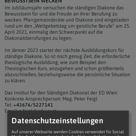
BEWUSSTSEIN WECKEN
Im Jubiläumsjahr versuchen die ständigen Diakone das
Bewusstsein für und die Freude an ihrer Berufung zu
wecken. Pfarrgemeinderäte und Diakone sind eingeladen
rund um den „Weltgebetstag um geistliche Berufe“ am 25.
April 2021, einmalig den Schwerpunkt auf die
Diakonatsberufungen zu legen.
Im Jänner 2023 startet der nächste Ausbildungskurs für
ständige Diakone. So ist noch genug Zeit, die erforderliche
theologische Ausbildung, wie zum Beispiel den
Theologischen Kurs, anzugehen und schon größtenteils
abzuschließen, beziehungsweise die persönliche Situation
zu klären.
Das Institut für den Ständigen Diakonat der ED Wien
Konkrete Ansprechperson: Mag. Peter Feigl
Tel:
+43676/5227141
Email:
p.feigl@edw.or.at
Datenschutzeinstellungen
Zustimmung erforderlich!
Auf unserer Webseite werden Cookies verwendet für Social