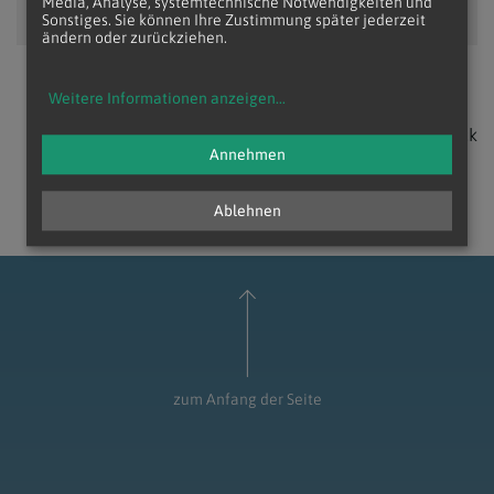
Media, Analyse, systemtechnische Notwendigkeiten und
Bitte akzeptieren Sie
Cookies von Youtube
und
laden Sie die Seite
Sonstiges. Sie können Ihre Zustimmung später jederzeit
neu
, um diesen Inhalt sehen zu können.
ändern oder zurückziehen.
Weitere Informationen anzeigen
...
zurück
Annehmen
Ablehnen
zum Anfang der Seite