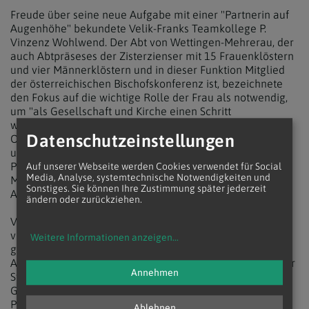
Freude über seine neue Aufgabe mit einer "Partnerin auf
Augenhöhe" bekundete Velik-Franks Teamkollege P.
Vinzenz Wohlwend. Der Abt von Wettingen-Mehrerau, der
auch Abtpräseses der Zisterzienser mit 15 Frauenklöstern
und vier Männerklöstern und in dieser Funktion Mitglied
der österreichischen Bischofskonferenz ist, bezeichnete
den Fokus auf die wichtige Rolle der Frau als notwendig,
um "als Gesellschaft und Kirche einen Schritt
weiterzukommen". Der aus der Schweiz stammende
Datenschutzeinstellungen
Ordensmann studierte Theologie in Salzburg, Einsiedeln
und Benediktbeuren, war nach seiner Profess 1994 und
Priesterweihe 1998 Erzieher, Prior und Novizenmeister in
Auf unserer Webseite werden Cookies verwendet für Social
Media, Analyse, systemtechnische Notwendigkeiten und
Mehrerau, wo er 2018 zunächst Apostolischer
Sonstiges. Sie können Ihre Zustimmung später jederzeit
Administrator und schließlich Abt wurde.
ändern oder zurückziehen.
Verabschiedet wurde bei der bereits Ende April
veranstalteten kfbö-Vollversammlung der bisherige
Weitere Informationen anzeigen
...
geistliche Assistent, P. Franz Helm. Die kfbö-Vorsitzende
Angelika Ritter-Grepl bezeichnete den Vize-Provinzial der
Annehmen
Steyler Missionare und Rektor des Missionshauses St.
Gabriel als "mystischen Menschen und wahrhaften
Priester", der in seiner Aufgabe Anliegen von Frauen
Ablehnen