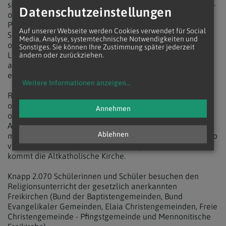
sieben orthodoxe Kirchen feste Strukturen: die Griechisch-
Datenschutzeinstellungen
orthodoxe Kirche (Ökumenisches Patriarchat), das
Patriarchat von Antiochien, die Russisch-orthodoxe,
Auf unserer Webseite werden Cookies verwendet für Social
Serbisch-orthodoxe, Rumänisch-orthodoxe, Bulgarisch-
Media, Analyse, systemtechnische Notwendigkeiten und
orthodoxe und Georgisch-Orthodoxe Kirche. Schüler wie
Sonstiges. Sie können Ihre Zustimmung später jederzeit
Lehrer gehören einer dieser sieben eigenständigen oder
ändern oder zurückziehen.
auch anderen orthodoxen Kirchen an, es gibt aber nur
einen gemeinsamen Unterricht.
Weitere Informationen anzeigen
...
Religionsunterricht bieten auch die Orientalisch-
orthodoxen Kirchen in Österreich an: Die Koptisch-
Annehmen
orthodoxe Kirche, Syrisch-orthodoxe Kirche und die
Armenisch-apostolische Kirche kommen zusammen auf
Ablehnen
mehr als 1.000 Schülerinnen und Schüler. Auf rund halb so
viele Kinder und Jugendliche im Religionsunterricht
kommt die Altkatholische Kirche.
Knapp 2.070 Schülerinnen und Schüler besuchen den
Religionsunterricht der gesetzlich anerkannten
Freikirchen (Bund der Baptistengemeinden, Bund
Evangelikaler Gemeinden, Elaia Christengemeinden, Freie
Christengemeinde - Pfingstgemeinde und Mennonitische