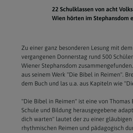
Kirchenbeitrag
Hochschul
Beichte
In Memoriam
Aschermit
Ökumene
Diözesanle
22 Schulklassen von acht Volks
Telefonseelsorge
Konservato
Hochzeit & Ehe
Fastenzeit
Personen
Wien hörten im Stephansdom ei
Kirchenmu
Weihe
Karwoche
Pfarren
Erwachsene
Region
Krankensalbung
Ostern
Institution
Zu einer ganz besonderen Lesung mit dem
Theologisc
vergangenen Donnerstag rund 500 Schülerin
Christi Hi
Andersspr
Wiener Stephansdom zusammengefunden. Wie
Pfingsten
Organigr
aus seinem Werk "Die Bibel in Reimen". Bre
dem Buch und las u.a. aus Kapiteln wie "Di
Fronleich
Mariä Him
"Die Bibel in Reimen" ist eine von Thoma
Schule und Bildung herausgegebene adaptie
Erntedank
dich warten" lautet der zu einer gläubigen 
Allerheili
rhythmischen Reimen und pädagogisch durc