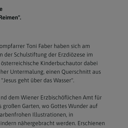
Berufung
e
Reimen".
stes
ompfarrer Toni Faber haben sich am
 der Schulstiftung der Erzdiözese im
österreichische Kinderbuchautor dabei
scher Untermalung, einen Querschnitt aus
 "Jesus geht über das Wasser".
und dem Wiener Erzbischöflichen Amt für
ls großen Garten, wo Gottes Wunder auf
arbenfrohen Illustrationen, in
Kindern nähergebracht werden. Erschienen