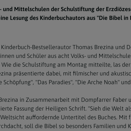
e
twoch
itung
10 Gebote
Trennung/Scheidung
Meldungsarchiv
- und Mittelschulen der Schulstiftung der Erzdiözes
rium für
7 Todsünden
Einsamkeit
ne Lesung des Kinderbuchautors aus "Die Bibel in 
sik
7 Gaben des Heiligen Gei
Trauer
nbildung in deiner
en
Begräbnis
 Kinderbuch-Bestsellerautor Thomas Brezina und D
Navigation schließen
he Kurse
nen und Schüler aus acht Volks- und Mittelschulen
mmelfahrt
achige Gemeinden
 die Schulstiftung am Montag mitteilte, las der 
amm
zina präsentierte dabei, mit filmischer und akusti
e Schöpfung", "Das Paradies", "Die Arche Noah" und
nam
melfahrt
s Brezina in Zusammenarbeit mit Dompfarrer Faber 
Navigation schließen
rte Fassung der Heiligen Schrift. "Sieh die Welt a
Weltsicht auffordernde Untertitel des Buches. Mit f
Navigation schließen
gen und Allerseelen
hdacht, soll die Bibel so besonders Familien und 