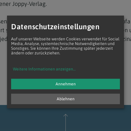
iener Joppy-Verlag.
issenswertes über den Wiener Stephansdom. Dompfarr
Datenschutzeinstellungen
tert sei. Auch die Domorgel mit ihren 10.000 Pfeif
t jede Schulklasse ein persönlich von Thomas Brezi
Auf unserer Webseite werden Cookies verwendet für Social
Navigation schließen
Media, Analyse, systemtechnische Notwendigkeiten und
Sonstiges. Sie können Ihre Zustimmung später jederzeit
ändern oder zurückziehen.
Weitere Informationen anzeigen
...
Annehmen
Ablehnen