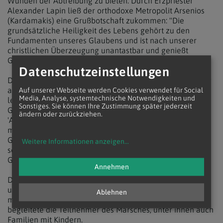
Wunden der Abtreibung zu bieten. Durch Erzpriester
Alexander Lapin ließ der orthodoxe Metropolit Arsenios
(Kardamakis) eine Grußbotschaft zukommen: "Die
grundsätzliche Heiligkeit des Lebens gehört zu den
Fundamenten unseres Glaubens und ist nach unserer
christlichen Überzeugung unantastbar und genießt
Gültigkeit - bedingungslos."
Datenschutzeinstellungen
Der freikirchliche Pastor Raimund Harta betonte in Bezug
auf Euthanasie, die durch ein Urteil des VfGH bald
Auf unserer Webseite werden Cookies verwendet für Social
Media, Analyse, systemtechnische Notwendigkeiten und
legalisiert werden könnte: "Ich will nicht in einer
Sonstiges. Sie können Ihre Zustimmung später jederzeit
Gesellschaft leben, die Menschen nahelegt, von ihrer
ändern oder zurückziehen.
'Autonomie' Gebrauch zu machen, indem sie sich selber
mit Hilfe anderer umbringen, sondern in einer
Gesellschaft, die ihnen Mut macht, Nähe und Zuwendung
Weitere Informationen anzeigen
...
schenkt. Alte und kranke Menschen sollen nicht das
Gefühl haben, eine Last und überflüssig zu sein."
Annehmen
Der anschließende Marsch durch die Wiener Innenstadt
und über den Ring wurde von Gegendemonstranten
Ablehnen
mehrfach blockiert. Ein polizeiliches Großaufgebot
begleitete die Teilnehmer des Marsches, unter ihnen auch
Familien mit Kindern.