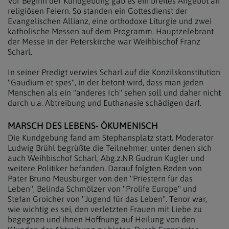
Vor Beginn der Kundgebung gab es ein breites Angebot an
religiösen Feiern. So standen ein Gottesdienst der
Evangelischen Allianz, eine orthodoxe Liturgie und zwei
katholische Messen auf dem Programm. Hauptzelebrant
der Messe in der Peterskirche war Weihbischof Franz
Scharl.
In seiner Predigt verwies Scharl auf die Konzilskonstitution
"Gaudium et spes", in der betont wird, dass man jeden
Menschen als ein "anderes Ich" sehen soll und daher nicht
durch u.a. Abtreibung und Euthanasie schädigen darf.
MARSCH DES LEBENS- ÖKUMENISCH
Die Kundgebung fand am Stephansplatz statt. Moderator
Ludwig Brühl begrüßte die Teilnehmer, unter denen sich
auch Weihbischof Scharl, Abg.z.NR Gudrun Kugler und
weitere Politiker befanden. Darauf folgten Reden von
Pater Bruno Meusburger von den "Priestern für das
Leben", Belinda Schmölzer von "Prolife Europe" und
Stefan Groicher von "Jugend für das Leben". Tenor war,
wie wichtig es sei, den verletzten Frauen mit Liebe zu
begegnen und ihnen Hoffnung auf Heilung von den