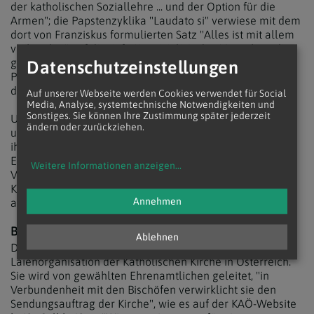
der katholischen Soziallehre ... und der Option für die
Armen"; die Papstenzyklika "Laudato si" verwiese mit dem
dort von Franziskus formulierten Satz "Alles ist mit allem
verbunden" auf die tiefe Konvivialität des Menschen, die
gegenüber allen "rein technogenen-technokratischen
Datenschutzeinstellungen
Prozessen" gestärkt werden müsse. Leitbegriff der KAÖ
dabei: "Mitweltgerecht".
Auf unserer Webseite werden Cookies verwendet für Social
Media, Analyse, systemtechnische Notwendigkeiten und
Sonstiges. Sie können Ihre Zustimmung später jederzeit
Um eine "sozial-ökologisch-spirituelle Praxis" zu stärken
ändern oder zurückziehen.
und konkret zu leben, könne die Katholische Aktion mit
ihrem weit verzweigten Netz an Gliederungen auf allen
Ebenen bis hin in die Pfarren und Institutionen "aus dem
Weitere Informationen anzeigen
...
Vollen schöpfen". Abschließender Aufruf von Ferdinand
Kaineder, Katharina Renner und Brigitte "Jetzt gilt es
Annehmen
anzupacken."
BREIT AUFGESTELLT
Ablehnen
Die Katholische Aktion (KA) ist die offizielle
Laienorganisation der Katholischen Kirche in Österreich.
Sie wird von gewählten Ehrenamtlichen geleitet, "in
Verbundenheit mit den Bischöfen verwirklicht sie den
Sendungsauftrag der Kirche", wie es auf der KAÖ-Website