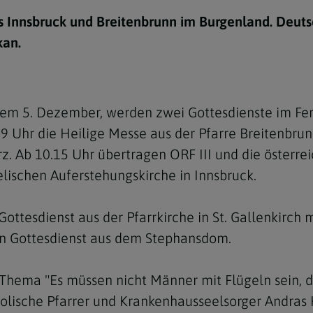
e
twoch
itung
10 Gebote
Trennung/Scheidung
Meldungsarchiv
s Innsbruck und Breitenbrunn im Burgenland. Deut
rium für
7 Todsünden
Einsamkeit
kan.
sik
7 Gaben des Heiligen Gei
Trauer
nbildung in deiner
en
Begräbnis
 5. Dezember, werden zwei Gottesdienste im Fer
Navigation schließen
he Kurse
 Uhr die Heilige Messe aus der Pfarre Breitenbrun
mmelfahrt
achige Gemeinden
. Ab 10.15 Uhr übertragen ORF III und die österre
amm
lischen Auferstehungskirche in Innsbruck.
nam
ottesdienst aus der Pfarrkirche in St. Gallenkirch m
melfahrt
en Gottesdienst aus dem Stephansdom.
Navigation schließen
Thema "Es müssen nicht Männer mit Flügeln sein, di
Navigation schließen
gen und Allerseelen
lische Pfarrer und Krankenhausseelsorger Andras K