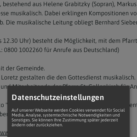
t, bestehend aus Helene Grabitzky (Sopran), Markus F
Messe musikalisch. Dabei erklingen Kompositionen v
 Die musikalische Leitung obliegt Bernhard Siebere
s 12.30 Uhr) besteht die Möglichkeit, mit dem Pfar
Navigation schließen
l.: 0800 1002260 für Anrufe aus Deutschland)
mit der Gemeinde.
Loretz gestalten die den Gottesdienst musikalisch.
 und Mitarbeitende der Pfarre St. Gallenkirch für A
Datenschutzeinstellungen
to "Lichtblicke im Advent" an den ersten drei Adv
Auf unserer Webseite werden Cookies verwendet für Social
berg.
Media, Analyse, systemtechnische Notwendigkeiten und
Sonstiges. Sie können Ihre Zustimmung später jederzeit
ändern oder zurückziehen.
www.katholisch.at/gottesdienste