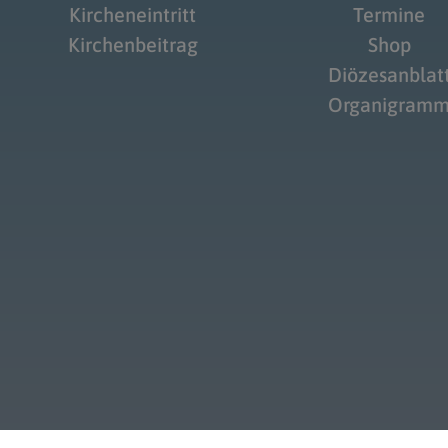
Kircheneintritt
Termine
Kirchenbeitrag
Shop
Diözesanblat
Organigram