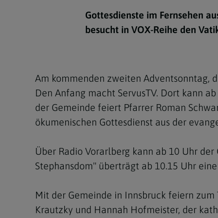
Kirchenbeitrag
Hochschul
Beichte
In Memoriam
Aschermit
Ökumene
Diözesanle
Gottesdienste im Fernsehen au
Telefonseelsorge
Konservato
Hochzeit & Ehe
Fastenzeit
Personen
besucht in VOX-Reihe den Vati
Kirchenmu
Weihe
Karwoche
Pfarren
Erwachsene
Region
Krankensalbung
Ostern
Institution
Am kommenden zweiten Adventsonntag, dem
Theologisc
Den Anfang macht ServusTV. Dort kann ab 9
Christi Hi
Andersspr
der Gemeinde feiert Pfarrer Roman Schwarz
Pfingsten
Organigr
ökumenischen Gottesdienst aus der evange
Fronleich
Über Radio Vorarlberg kann ab 10 Uhr der G
Mariä Him
Stephansdom" überträgt ab 10.15 Uhr ein
Erntedank
Mit der Gemeinde in Innsbruck feiern zum 
Allerheili
Krautzky und Hannah Hofmeister, der katho