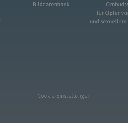
Bilddatenbank
Ombudss
für Opfer v
t
und sexuellem
m
Cookie-Einstellungen