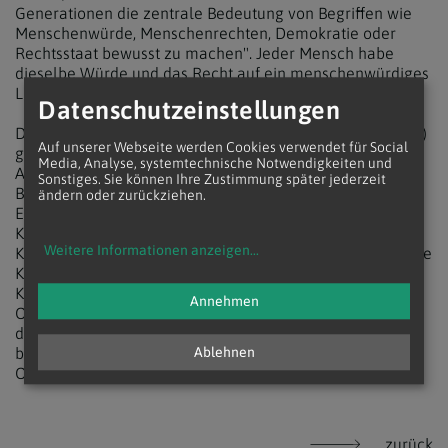
Generationen die zentrale Bedeutung von Begriffen wie
Menschenwürde, Menschenrechten, Demokratie oder
Rechtsstaat bewusst zu machen". Jeder Mensch habe
dieselbe Würde und das Recht auf ein menschenwürdiges
Leben.
Datenschutzeinstellungen
Dem Ökumenischen Rat der Kirchen in Österreich (ÖRKÖ)
Auf unserer Webseite werden Cookies verwendet für Social
gehören 17 Kirchen an: die Altkatholische Kirche,
Media, Analyse, systemtechnische Notwendigkeiten und
Anglikanische Kirche, Armenisch-apostolische Kirche,
Sonstiges. Sie können Ihre Zustimmung später jederzeit
Bulgarisch-Orthodoxe Kirche, Evangelische Kirche A.B.,
ändern oder zurückziehen.
Evangelische Kirche H.B., Evangelisch-methodistische
Kirche, Griechisch-Orthodoxe Kirche, Koptisch-Orthodoxe
Weitere Informationen anzeigen
...
Kirche, Römisch-Katholische Kirche, Rumänisch-Orthodoxe
Kirche, Russisch-Orthodoxe Kirche, Serbisch-Orthodoxe
Kirche und Syrisch-Orthodoxe Kirche. Die Äthiopisch-
Annehmen
Orthodoxe Kirche, der Bund der Baptistengemeinden und
die Neuapostolische Kirche sind "Mitglieder mit
beratender Stimme". Weitere Institutionen bzw.
Ablehnen
Organisationen besitzen Beobachterstatus.
zurück