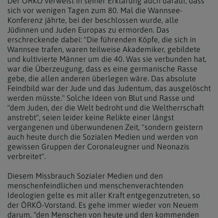
Der ÖRKÖ verweist in seiner Erklärung auch darauf, dass
sich vor wenigen Tagen zum 80. Mal die Wannsee-
Konferenz jährte, bei der beschlossen wurde, alle
Jüdinnen und Juden Europas zu ermorden. Das
erschreckende dabei: "Die führenden Köpfe, die sich in
Wannsee trafen, waren teilweise Akademiker, gebildete
und kultivierte Männer um die 40. Was sie verbunden hat,
war die Überzeugung, dass es eine germanische Rasse
gebe, die allen anderen überlegen wäre. Das absolute
Feindbild war der Jude und das Judentum, das ausgelöscht
werden müsste." Solche Ideen von Blut und Rasse und
"dem Juden, der die Welt bedroht und die Weltherrschaft
anstrebt", seien leider keine Relikte einer längst
vergangenen und überwundenen Zeit, "sondern geistern
auch heute durch die Sozialen Medien und werden von
gewissen Gruppen der Coronaleugner und Neonazis
verbreitet".
Diesem Missbrauch Sozialer Medien und den
menschenfeindlichen und menschenverachtenden
Ideologien gelte es mit aller Kraft entgegenzutreten, so
der ÖRKÖ-Vorstand. Es gehe immer wieder von Neuem
darum, "den Menschen von heute und den kommenden