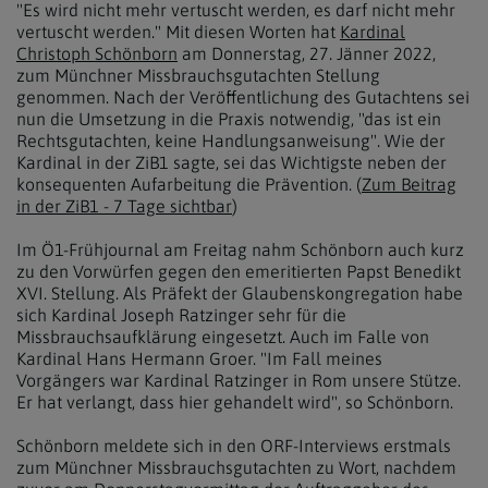
"Es wird nicht mehr vertuscht werden, es darf nicht mehr
vertuscht werden." Mit diesen Worten hat
Kardinal
Christoph Schönborn
am Donnerstag, 27. Jänner 2022,
zum Münchner Missbrauchsgutachten Stellung
genommen. Nach der Veröffentlichung des Gutachtens sei
nun die Umsetzung in die Praxis notwendig, "das ist ein
Rechtsgutachten, keine Handlungsanweisung". Wie der
Kardinal in der ZiB1 sagte, sei das Wichtigste neben der
konsequenten Aufarbeitung die Prävention. (
Zum Beitrag
in der ZiB1 - 7 Tage sichtbar
)
Im Ö1-Frühjournal am Freitag nahm Schönborn auch kurz
zu den Vorwürfen gegen den emeritierten Papst Benedikt
XVI. Stellung. Als Präfekt der Glaubenskongregation habe
sich Kardinal Joseph Ratzinger sehr für die
Missbrauchsaufklärung eingesetzt. Auch im Falle von
Kardinal Hans Hermann Groer. "Im Fall meines
Vorgängers war Kardinal Ratzinger in Rom unsere Stütze.
Er hat verlangt, dass hier gehandelt wird", so Schönborn.
Schönborn meldete sich in den ORF-Interviews erstmals
zum Münchner Missbrauchsgutachten zu Wort, nachdem