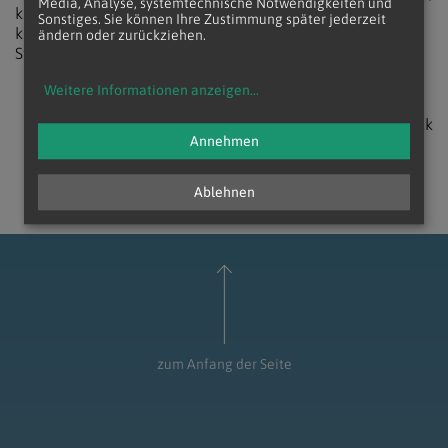
Media, Analyse, systemtechnische Notwendigkeiten und
korrigierte daraufhin im Nachhinein seine Aussage und
Sonstiges. Sie können Ihre Zustimmung später jederzeit
kündigte an, nochmals zum Gutachten eine
ändern oder zurückziehen.
Stellungnahme abgeben zu wollen.
Weitere Informationen anzeigen
...
zurück
Annehmen
Ablehnen
zum Anfang der Seite