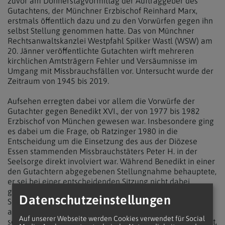
zuvor am Donnerstagvormittag der Auftraggeber des
Gutachtens, der Münchner Erzbischof Reinhard Marx,
erstmals öffentlich dazu und zu den Vorwürfen gegen ihn
selbst Stellung genommen hatte. Das von Münchner
Rechtsanwaltskanzlei Westpfahl Spilker Wastl (WSW) am
20. Jänner veröffentlichte Gutachten wirft mehreren
kirchlichen Amtsträgern Fehler und Versäumnisse im
Umgang mit Missbrauchsfällen vor. Untersucht wurde der
Zeitraum von 1945 bis 2019.
Aufsehen erregten dabei vor allem die Vorwürfe der
Gutachter gegen Benedikt XVI., der von 1977 bis 1982
Erzbischof von München gewesen war. Insbesondere ging
es dabei um die Frage, ob Ratzinger 1980 in die
Entscheidung um die Einsetzung des aus der Diözese
Essen stammenden Missbrauchstäters Peter H. in der
Seelsorge direkt involviert war. Während Benedikt in einer
den Gutachtern abgegebenen Stellungnahme behauptete,
er sei bei einer entscheidenden Sitzung nicht dabei
gewesen, wies die Kanzlei durch Vorlage des
Datenschutzeinstellungen
Sitzungsprotokolls nach, dass der Erzbischof sehr wohl
anwesend gewesen war. Der 94-jährige Benedikt, der seit
Auf unserer Webseite werden Cookies verwendet für Social
seinem Amtsverzicht 2013 zurückgezogen im Vatikan lebt,