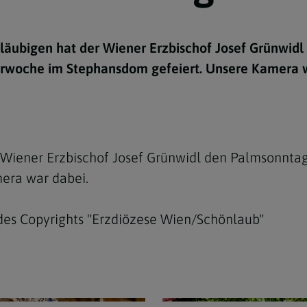
e
twoch
itung
10 Gebote
Trennung/Scheidung
Meldungsarchiv
rium für
7 Todsünden
Einsamkeit
Gläubigen hat der Wiener Erzbischof Josef Grünwid
sik
Karwoche im Stephansdom gefeiert. Unsere Kamera 
7 Gaben des Heiligen Gei
Trauer
nbildung in deiner
en
Begräbnis
Navigation schließen
he Kurse
mmelfahrt
achige Gemeinden
 Wiener Erzbischof Josef Grünwidl den Palmsonntag
amm
era war dabei.
nam
des Copyrights "Erzdiözese Wien/Schönlaub"
melfahrt
Navigation schließen
Navigation schließen
gen und Allerseelen