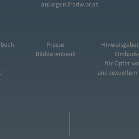
anliegen@edw.or.at
dbuch
Presse
Hinweisgeber
Bilddatenbank
Ombudss
für Opfer v
t
und sexuellem
m