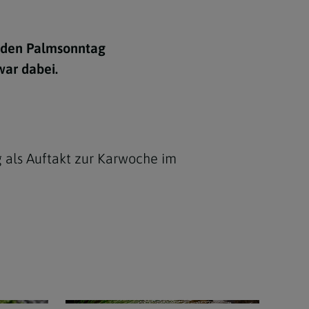
Berufung
l den Palmsonntag
war dabei.
stes
 als Auftakt zur Karwoche im