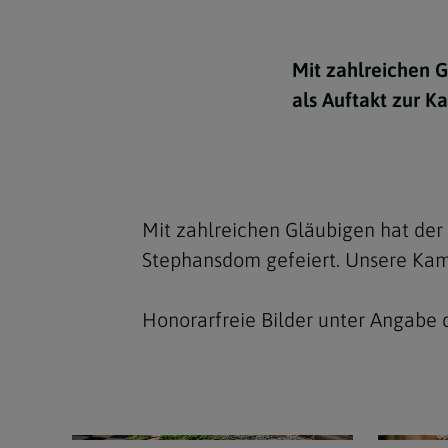
Kirchenbeitrag
Hochschul
Beichte
In Memoriam
Aschermit
Ökumene
Diözesanle
Telefonseelsorge
Konservato
Hochzeit & Ehe
Fastenzeit
Personen
Mit zahlreichen 
Kirchenmu
Weihe
als Auftakt zur 
Karwoche
Pfarren
Erwachsene
Region
Krankensalbung
Ostern
Institution
Theologisc
Christi Hi
Andersspr
Mit zahlreichen Gläubigen hat der
Pfingsten
Organigr
Stephansdom gefeiert. Unsere Kam
Fronleich
Honorarfreie Bilder unter Angabe 
Mariä Him
Erntedank
Allerheili