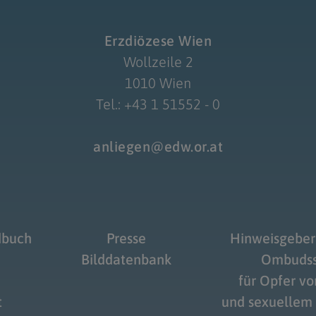
Erzdiözese Wien
Wollzeile 2
1010 Wien
Tel.: +43 1 51552 - 0
anliegen@edw.or.at
dbuch
Presse
Hinweisgeber
Bilddatenbank
Ombudss
für Opfer v
t
und sexuellem