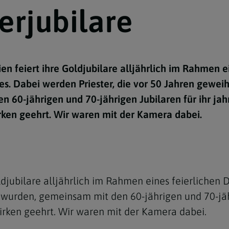
e
twoch
itung
10 Gebote
Trennung/Scheidung
erjubilare
Meldungsarchiv
rium für
7 Todsünden
Einsamkeit
sik
7 Gaben des Heiligen Gei
Trauer
nbildung in deiner
en feiert ihre Goldjubilare alljährlich im Rahmen e
en
Begräbnis
s. Dabei werden Priester, die vor 50 Jahren gewei
Navigation schließen
he Kurse
mmelfahrt
achige Gemeinden
 60-jährigen und 70-jährigen Jubilaren für ihr ja
rken geehrt. Wir waren mit der Kamera dabei.
amm
nam
melfahrt
ldjubilare alljährlich im Rahmen eines feierlichen
Navigation schließen
t wurden, gemeinsam mit den 60-jährigen und 70-jäh
irken geehrt. Wir waren mit der Kamera dabei.
Navigation schließen
gen und Allerseelen