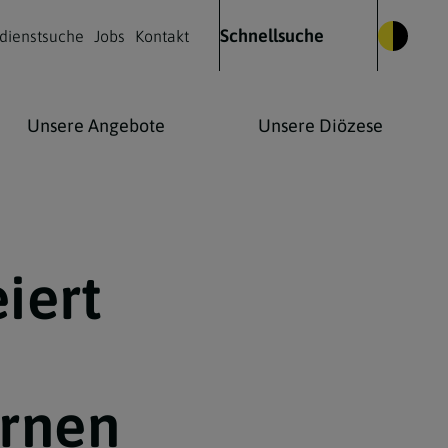
Schnellsuche
dienstsuche
Jobs
Kontakt
Unsere Angebote
Unsere Diözese
Glauben leben
Kulturelles Leben
Kontakt
iert
Was wir glauben
Kirchenmusik
Die Heilige Messe
Kirche & Kunst
rnen
Wie Christen beten