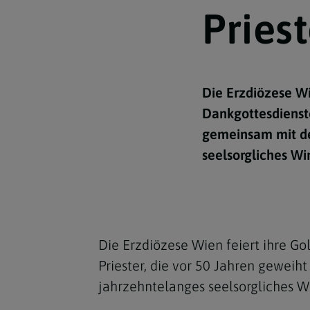
Kirchenbeitrag
Hochschul
Beichte
In Memoriam
Aschermit
Ökumene
Diözesanle
Priest
Telefonseelsorge
Konservato
Hochzeit & Ehe
Fastenzeit
Personen
Kirchenmu
Weihe
Karwoche
Pfarren
Erwachsene
Die Erzdiözese Wi
Region
Krankensalbung
Ostern
Institution
Dankgottesdienste
Theologisc
Christi Hi
Andersspr
gemeinsam mit den
seelsorgliches Wi
Pfingsten
Organigr
Fronleich
Mariä Him
Die Erzdiözese Wien feiert ihre Go
Erntedank
Priester, die vor 50 Jahren geweih
jahrzehntelanges seelsorgliches W
Allerheili