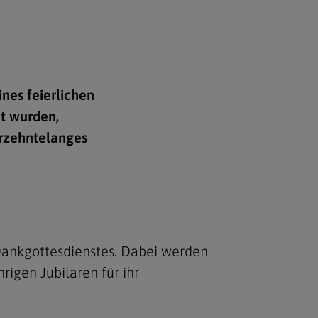
Berufung
stes
ines feierlichen
ht wurden,
hrzehntelanges
 Dankgottesdienstes. Dabei werden
rigen Jubilaren für ihr