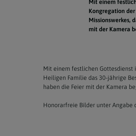
Kirchenbeitrag
Mit einem festlic
Hochschul
Beichte
In Memoriam
Aschermit
Ökumene
Diözesanle
Kongregation der 
Telefonseelsorge
Konservato
Hochzeit & Ehe
Fastenzeit
Personen
Missionswerkes, d
Kirchenmu
mit der Kamera b
Weihe
Karwoche
Pfarren
Erwachsene
Region
Krankensalbung
Ostern
Institution
Theologisc
Christi Hi
Andersspr
Mit einem festlichen Gottesdienst 
Pfingsten
Organigr
Heiligen Familie das 30-jährige Be
Fronleich
haben die Feier mit der Kamera be
Mariä Him
Honorarfreie Bilder unter Angabe 
Erntedank
Allerheili