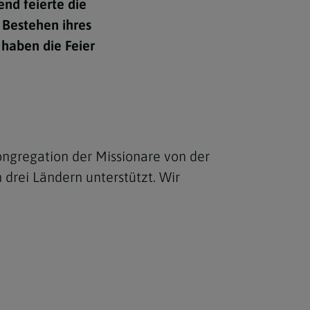
end feierte die
Berufung
 Bestehen ihres
 haben die Feier
stes
Kongregation der Missionare von der
 drei Ländern unterstützt. Wir