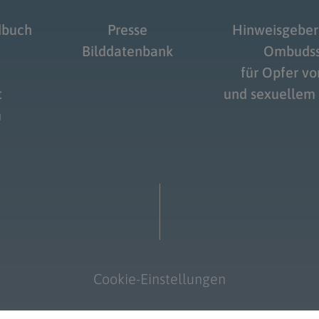
dbuch
Presse
Hinweisgeber
Bilddatenbank
Ombudss
für Opfer v
t
und sexuellem
m
Cookie-Einstellungen