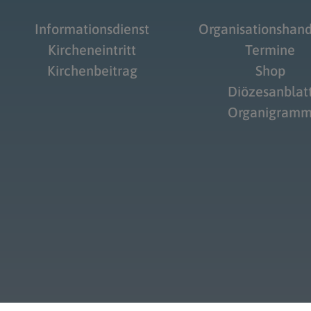
Informationsdienst
Organisationshan
Kircheneintritt
Termine
Kirchenbeitrag
Shop
Diözesanblat
Organigram