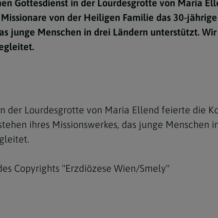
hen Gottesdienst in der Lourdesgrotte von Maria Ell
e
twoch
itung
10 Gebote
Trennung/Scheidung
Meldungsarchiv
Missionare von der Heiligen Familie das 30-jährige
rium für
7 Todsünden
Einsamkeit
as junge Menschen in drei Ländern unterstützt. Wir
sik
egleitet.
7 Gaben des Heiligen Gei
Trauer
nbildung in deiner
en
Begräbnis
Navigation schließen
he Kurse
mmelfahrt
achige Gemeinden
in der Lourdesgrotte von Maria Ellend feierte die 
amm
stehen ihres Missionswerkes, das junge Menschen in
nam
gleitet.
melfahrt
des Copyrights "Erzdiözese Wien/Smely"
Navigation schließen
Navigation schließen
gen und Allerseelen