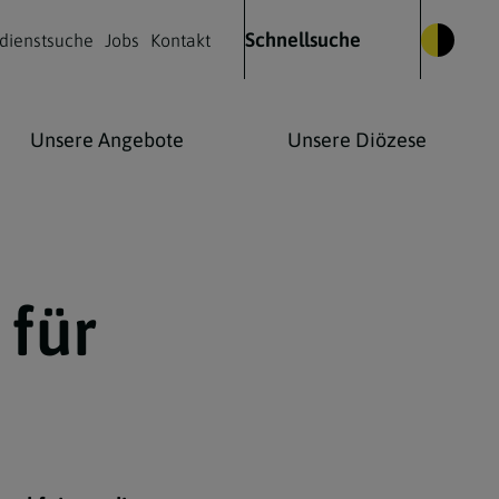
Schnellsuche
dienstsuche
Jobs
Kontakt
Unsere Angebote
Unsere Diözese
Glauben leben
Kulturelles Leben
Kontakt
 für
Was wir glauben
Kirchenmusik
Die Heilige Messe
Kirche & Kunst
Wie Christen beten