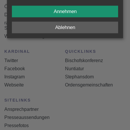
Öffentlichkeitsarbeit
Twitter
Annehmen
Der SONNTAG
Facebook
radio klassik
Instagram
Ablehnen
Stephansdom
YouTube
Wiener Dom Verlag
KARDINAL
QUICKLINKS
Twitter
Bischofskonferenz
Facebook
Nuntiatur
Instagram
Stephansdom
Webseite
Ordensgemeinschaften
SITELINKS
Ansprechpartner
Presseaussendungen
Pressefotos