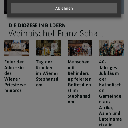
Ablehnen
DIE DIÖZESE IN BILDERN
Weihbischof Franz Scharl
Erzdiözese Wien/Schönlaub
Erzdiözese Wien/Hafellner
Erzdiözese Wien/ Schönl
Erzd
Feier der
Tag der
Menschen
40-
Admissio
Kranken
mit
Jähriges
des
im Wiener
Behinderu
Jubiläum
Wiener
Stephansd
ng feierten
der
Priesterse
om
Gottesdien
Katholisch
minares
st im
en
Stephansd
Gemeinde
om
n aus
Afrika,
Asien und
Lateiname
rika in