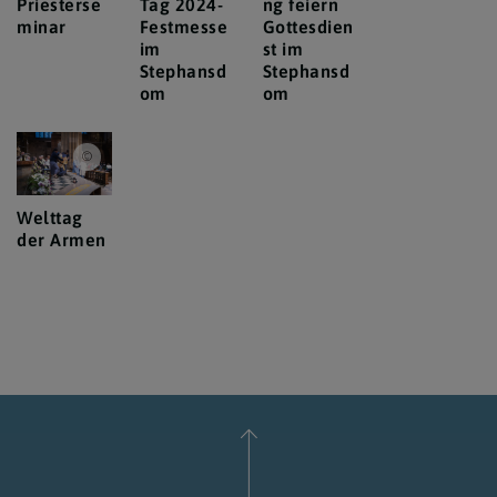
Priesterse
Tag 2024-
ng feiern
minar
Festmesse
Gottesdien
im
st im
Stephansd
Stephansd
om
om
Erzdiözese Wien/Feuchtner
Welttag
der Armen