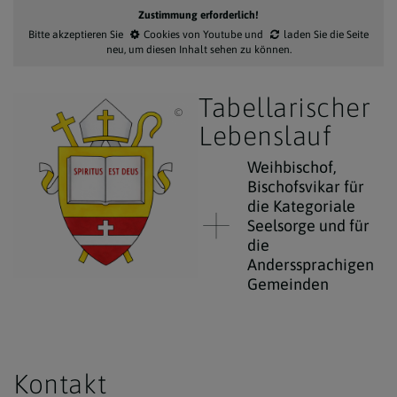
Zustimmung erforderlich!
Bitte akzeptieren Sie
Cookies von Youtube
und
laden Sie die Seite
neu
, um diesen Inhalt sehen zu können.
Tabellarischer
Erzdiözese Wien / Bischofswappen von Wei
Lebenslauf
Weihbischof,
Bischofsvikar für
die Kategoriale
Seelsorge und für
die
Anderssprachigen
Gemeinden
Kontakt