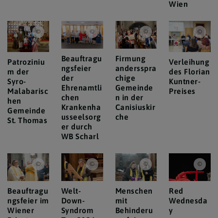
Wien
Erzdiözese Wien/ Hafellner
Erzdiözese Wien/ Schönlaub
Erzdiözese Wien/ Schönl
Raph
Beauftragu
Firmung
Patroziniu
Verleihung
ngsfeier
andersspra
m der
des Florian
der
chige
Syro-
Kuntner-
Ehrenamtli
Gemeinde
Malabarisc
Preises
chen
n in der
hen
Krankenha
Canisiuskir
Gemeinde
usseelsorg
che
St. Thomas
er durch
WB Scharl
Erzdiözese Wien/Schönlaub, Stephan Schönlaub
Erzdiözese Wien/Schönlaub
Erzdiözese Wien/ Schönl
Erzd
Beauftragu
Welt-
Menschen
Red
ngsfeier im
Down-
mit
Wednesda
Wiener
Syndrom
Behinderu
y