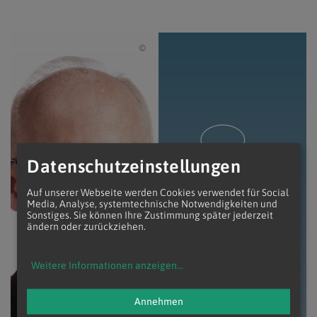
Stephan Schönlaub
Datenschutzeinstellungen
Franz
Auf unserer Webseite werden Cookies verwendet für Social
Scharl
Media, Analyse, systemtechnische Notwendigkeiten und
Sonstiges. Sie können Ihre Zustimmung später jederzeit
ändern oder zurückziehen.
E:
buero_wb_scharl@edw.or.at
T:
+43 (1) 515 52-3875
Weitere Informationen anzeigen
...
Annehmen