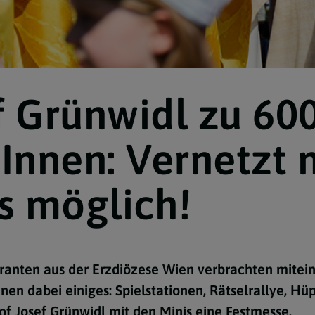
f Grünwidl zu 60
Navigation schließen
Innen: Vernetzt 
s möglich!
ranten aus der Erzdiözese Wien verbrachten mitein
nen dabei einiges: Spielstationen, Rätselrallye, H
of Josef Grünwidl mit den Minis eine Festmesse.