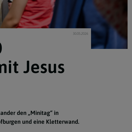
30.05.2026
0
mit Jesus
ander den „Minitag“ in
üpfburgen und eine Kletterwand.