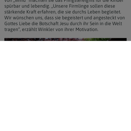
von „Wind“ machten sie das Pfingstereignis für die Kinder
spürbar und lebendig. „Unsere Firmlinge sollen diese
stärkende Kraft erfahren, die sie durchs Leben begleitet.
Wir wünschen uns, dass sie begeistert und angesteckt von
Gottes Liebe die Botschaft Jesu durch ihr Sein in die Welt
tragen“, erzählt Winkler von ihrer Motivation.