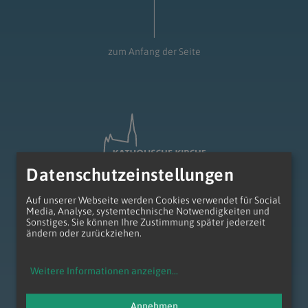
zum Anfang der Seite
Datenschutzeinstellungen
Auf unserer Webseite werden Cookies verwendet für Social
Media, Analyse, systemtechnische Notwendigkeiten und
Sonstiges. Sie können Ihre Zustimmung später jederzeit
ändern oder zurückziehen.
Erzdiözese Wien
Wollzeile 2
1010 Wien
Weitere Informationen anzeigen
...
Tel.: +43 1 51552 - 0
anliegen@edw.or.at
Annehmen