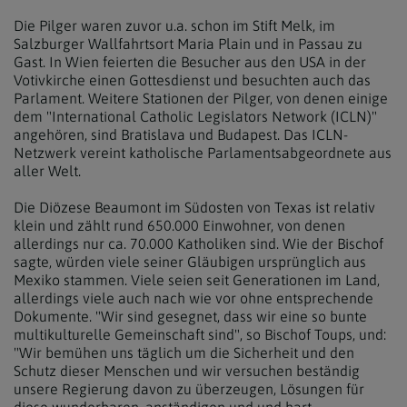
Die Pilger waren zuvor u.a. schon im Stift Melk, im
Salzburger Wallfahrtsort Maria Plain und in Passau zu
Gast. In Wien feierten die Besucher aus den USA in der
Votivkirche einen Gottesdienst und besuchten auch das
Parlament. Weitere Stationen der Pilger, von denen einige
dem "International Catholic Legislators Network (ICLN)"
angehören, sind Bratislava und Budapest. Das ICLN-
Netzwerk vereint katholische Parlamentsabgeordnete aus
aller Welt.
Die Diözese Beaumont im Südosten von Texas ist relativ
klein und zählt rund 650.000 Einwohner, von denen
allerdings nur ca. 70.000 Katholiken sind. Wie der Bischof
sagte, würden viele seiner Gläubigen ursprünglich aus
Mexiko stammen. Viele seien seit Generationen im Land,
allerdings viele auch nach wie vor ohne entsprechende
Dokumente. "Wir sind gesegnet, dass wir eine so bunte
multikulturelle Gemeinschaft sind", so Bischof Toups, und:
"Wir bemühen uns täglich um die Sicherheit und den
Schutz dieser Menschen und wir versuchen beständig
unsere Regierung davon zu überzeugen, Lösungen für
diese wunderbaren, anständigen und und hart