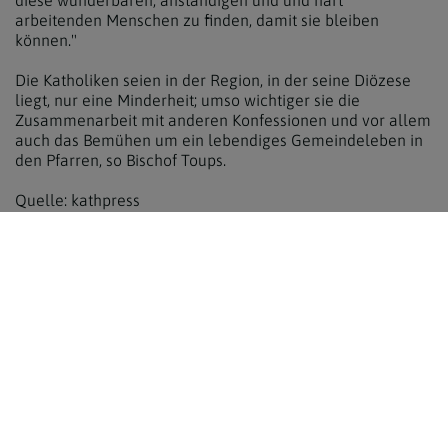
arbeitenden Menschen zu finden, damit sie bleiben
können."
Die Katholiken seien in der Region, in der seine Diözese
liegt, nur eine Minderheit; umso wichtiger sie die
Zusammenarbeit mit anderen Konfessionen und vor allem
auch das Bemühen um ein lebendiges Gemeindeleben in
den Pfarren, so Bischof Toups.
Quelle: kathpress
zurück