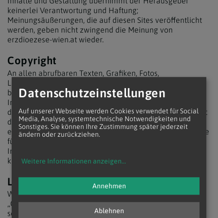
Inhalte und Gestaltung übernimmt der Herausgeber
keinerlei Verantwortung und Haftung;
Meinungsäußerungen, die auf diesen Sites veröffentlicht
werden, geben nicht zwingend die Meinung von
erzdioezese-wien.at wieder.
Copyright
An allen abrufbaren Texten, Grafiken, Fotos,
Logos/Marken, Designs u.ä. (im folgenden "Inhalte")
Datenschutzeinstellungen
bestehen Rechte (Urheber-, Markenschutz-, und sonstige
Immaterialgüterrechte). Jegliche Form der Wiedergabe,
Auf unserer Webseite werden Cookies verwendet für Social
der Vervielfältigung, Speicherung oder der Verbreitung ist
Media, Analyse, systemtechnische Notwendigkeiten und
daher nur im Rahmen der gesetzlichen und/oder
Sonstiges. Sie können Ihre Zustimmung später jederzeit
eventueller vertraglicher Bestimmungen gestattet. Rechte
ändern oder zurückziehen.
für eine Verwendung oder weitere Verbreitung dieser
Inhalte sind ausschließlich mit dem Rechteinhaber zu
klären.
Weitere Informationen anzeigen
...
Lesbarkeit
Annehmen
Wegen der leichteren Lesbarkeit bei Ausdrücken wie
„Christen“ wird oft nur die männliche Form verwendet. Es
Ablehnen
sei aber ausdrücklich darauf hingewiesen, dass hierbei