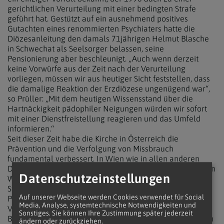
gerichtlichen Verurteilung mit einer bedingten Strafe
geführt hat. Gestützt auf ein ausnehmend positives
Gutachten eines renommierten Psychiaters hatte die
Diözesanleitung den damals 71jährigen Helmut Blasche
in Schwechat als Seelsorger belassen, seine
Pensionierung aber beschleunigt. „Auch wenn derzeit
keine Vorwürfe aus der Zeit nach der Verurteilung
vorliegen, müssen wir aus heutiger Sicht feststellen, dass
die damalige Reaktion der Erzdiözese ungenügend war“,
so Prüller: „Mit dem heutigen Wissensstand über die
Hartnäckigkeit pädophiler Neigungen würden wir sofort
mit einer Dienstfreistellung reagieren und das Umfeld
informieren.“
Seit dieser Zeit habe die Kirche in Österreich die
Prävention und die Verfolgung von Missbrauch
fundamental verbessert. In Wien wie in allen anderen
Diözesen gibt es unabhängige Ombudsstellen (die erste in
Datenschutzeinstellungen
Wien war 1996 gerade im Entstehen) und Präventions-
Stabstellen. Verpflichtende Präventionsschulungen, ein
Auf unserer Webseite werden Cookies verwendet für Social
Prozedere zur Meldung von Vorwürfen und
Media, Analyse, systemtechnische Notwendigkeiten und
Verdachtsfällen und die Verpflichtung der Diözesen,
Sonstiges. Sie können Ihre Zustimmung später jederzeit
Betroffenen zu gerichtlichen Anzeigen zu raten und ihnen
ändern oder zurückziehen.