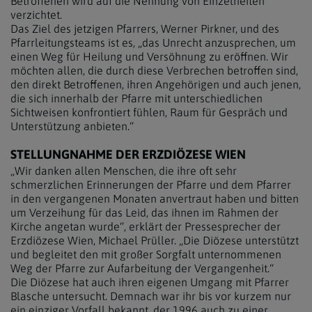
Betroffenen wird auf die Nennung von Einzelheiten
verzichtet.
Das Ziel des jetzigen Pfarrers, Werner Pirkner, und des
Pfarrleitungsteams ist es, „das Unrecht anzusprechen, um
einen Weg für Heilung und Versöhnung zu eröffnen. Wir
möchten allen, die durch diese Verbrechen betroffen sind,
den direkt Betroffenen, ihren Angehörigen und auch jenen,
die sich innerhalb der Pfarre mit unterschiedlichen
Sichtweisen konfrontiert fühlen, Raum für Gespräch und
Unterstützung anbieten.“
STELLUNGNAHME DER ERZDIÖZESE WIEN
„Wir danken allen Menschen, die ihre oft sehr
schmerzlichen Erinnerungen der Pfarre und dem Pfarrer
in den vergangenen Monaten anvertraut haben und bitten
um Verzeihung für das Leid, das ihnen im Rahmen der
Kirche angetan wurde“, erklärt der Pressesprecher der
Erzdiözese Wien, Michael Prüller. „Die Diözese unterstützt
und begleitet den mit großer Sorgfalt unternommenen
Weg der Pfarre zur Aufarbeitung der Vergangenheit.“
Die Diözese hat auch ihren eigenen Umgang mit Pfarrer
Blasche untersucht. Demnach war ihr bis vor kurzem nur
ein einziger Vorfall bekannt, der 1996 auch zu einer