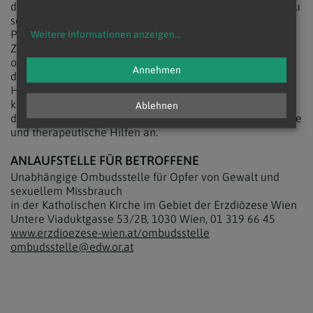
dabei zu helfen, haben mit dazu beigetragen, ein Klima zu
schaffen, in dem Missbrauch nicht florieren kann, so
Prüller. Er bittet auch alle Menschen, die im
Weitere Informationen anzeigen
...
Zusammenhang mit Pfarrer Blasche Missbrauch erlitten
oder solchen bemerkt haben, sich bei der Ombudsstelle
Annehmen
der Erzdiözese Wien zu melden. Sie steht mit Rat und
Hilfe zur Verfügung, allen Hinweisen wird dort rasch,
kompetent und weisungsfrei nachgegangen. Auch wenn
Ablehnen
die Vorfälle weit zurückliegen, bietet die Kirche finanzielle
und therapeutische Hilfen an.
ANLAUFSTELLE FÜR BETROFFENE
Unabhängige Ombudsstelle für Opfer von Gewalt und
sexuellem Missbrauch
in der Katholischen Kirche im Gebiet der Erzdiözese Wien
Untere Viaduktgasse 53/2B, 1030 Wien, 01 319 66 45
www.erzdioezese-wien.at/ombudsstelle
ombudsstelle@edw.or.at