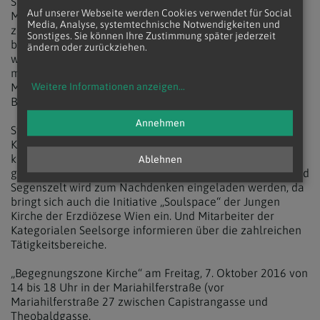
Seelsorge bespielt wird. Wir haben eine Band wo
Auf unserer Webseite werden Cookies verwendet für Social
Menschen mit Behinderung und ohne Behinderung
Media, Analyse, systemtechnische Notwendigkeiten und
zusammen spielen. Es wird eine Darstellung von
Sonstiges. Sie können Ihre Zustimmung später jederzeit
biblischen Texten durch gehörlose Menschen haben. Es
ändern oder zurückziehen.
wird eine Gruppe von Menschen mit Behinderung Musik
mit Harfen machen. Es werden aber auch die
Musikgruppen der Pfarren auftreten“, macht Elisabeth
Weitere Informationen anzeigen
...
Benedikta Seidl schon neugierig.
Annehmen
Stärkung bietet die sogenannte „Cafedrale“, wo es neben
Kuchen und Kaffee ein Glücksrad mit Bibelquiz und
kleinen Preisen geben wird. Auch für Kinder ist etwas
Ablehnen
gegeben mit Bastel und Malmöglichkeiten. Im Gebets- und
Segenszelt wird zum Nachdenken eingeladen werden, da
bringt sich auch die Initiative „Soulspace“ der Jungen
Kirche der Erzdiözese Wien ein. Und Mitarbeiter der
Kategorialen Seelsorge informieren über die zahlreichen
Tätigkeitsbereiche.
„Begegnungszone Kirche“ am Freitag, 7. Oktober 2016 von
14 bis 18 Uhr in der Mariahilferstraße (vor
Mariahilferstraße 27 zwischen Capistrangasse und
Theobaldgasse.