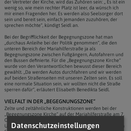
der Vertreter der Kirche, wird das Zuhören sein: „ Es ist ein
wenig so, wie mein rechter Platz ist leer, da wünsch ich
mir einen Fragenden her. Es werden also Seelsorger dort
sein und bereit sein, einfach jemanden zuzuhören, der
sprechen möchte“, kündigt Seidl an.
Bei der Begrifflichkeit der Begegnungszone hat man
„durchaus Anleihe bei der Politik genommen“, die den
unteren Bereich der Mariahilferstraße ja als
Begegnungszone zwischen Fußgängern, Autofahrern und
den Bussen definierte. Für die „Begegnungszone Kirche“
wurde von den Verantwortlichen bewusst dieser Bereich
gewählt. „Da werden Autos durchfahren und wir werden
auf beiden Straßenseiten mit unseren Zelten sein. Es soll
eine normale Situation sein, wir wollten nicht die Straße
sperren dafür“, erläutert Elisabeth Benedikta Seidl.
VIELFALT IN DER „BEGEGNUNGSZONE“
Zelte und zeltähnliche Konstruktionen werden bei der
„Begegnungszone Kirche“ auf der Mariahilferstraße am 7.
Oktober im Einsatz sein: „Darunter ein Bühnenzelt mit
Datenschutzeinstellungen
Unterhaltungsprogramm, das aus Teilen der Kategorialen