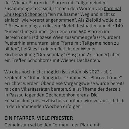
der Wiener Pfarren in "Pfarren mit Teilgemeinden"
zusammengefasst sind, ist nach den Worten von
Kardinal
Christoph Schönborn
"ein mühsamer Weg und nicht so
einfach, wie vorerst angenommen". Als Zielbild wolle die
Diözesanleitung an diesem Modell festhalten und die 140
"Entwicklungsräume" (zu denen die 660 Pfarren im
Bereich der Erzdiözese Wien zusammengefasst wurden)
"weiterhin ermuntern, eine Pfarre mit Teilgemeinden zu
bilden", heißt es in einem Bericht der Wiener
Kirchenzeitung "Der Sonntag" (Ausgabe 27. Jänner) über
ein Treffen Schönborns mit Wiener Dechanten.
Wo dies noch nicht möglich ist, sollen bis 2022 - ab 1.
September "frühestmöglich" - zumindest "Pfarrverbände"
errichtet werden. Über diese Vorgangsweise wurde bereits
mit den Vikaritasräten beraten. Sie ist Thema der derzeit
in Passau tagenden Dechantenkonferenz. Die
Entscheidung des Erzbischofs darüber wird voraussichtlich
in den kommenden Wochen erfolgen.
EIN PFARRER, VIELE PRIESTER
Gemeinsam sei beiden Formen - der Pfarre mit