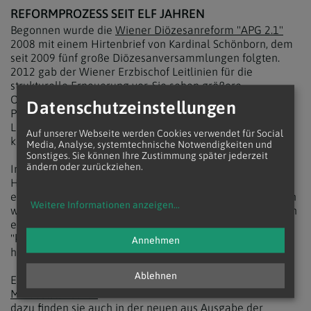
REFORMPROZESS SEIT ELF JAHREN
Begonnen wurde die
Wiener Diözesanreform "APG 2.1"
2008 mit einem Hirtenbrief von Kardinal Schönborn, dem
seit 2009 fünf große Diözesanversammlungen folgten.
2012 gab der Wiener Erzbischof Leitlinien für die
strukturelle Erneuerung vor. Sie sehen größere
Organisationseinheiten vor, in denen jeweils drei bis fünf
Datenschutzeinstellungen
Priester im Team mit Laien arbeiten und Laien auch die
Leitung von einzelnen Teilgemeinden übernehmen
Auf unserer Webseite werden Cookies verwendet für Social
können.
Media, Analyse, systemtechnische Notwendigkeiten und
Sonstiges. Sie können Ihre Zustimmung später jederzeit
ändern oder zurückziehen.
Im Vorfeld der bisher letzten Diözesanversammlung im
Herbst 2018 erklärte Generalvikar Nikolaus Krasa in
einem Zeitungsinterview, die Reform werde "vielleicht ein
Weitere Informationen anzeigen
...
wenig länger dauern" als geplant. Unterschätzt habe man
ein stückweit die "kirchliche Realität vor Ort" und die
"komplexe Struktur der Diözese, die wesentlich weniger
Annehmen
hierarchisch ist, als sie aussieht".
Ablehnen
Einen ausführlichen Bericht
APG 2.1 - Pfarrverband als
Mindeststandard?
dazu finden sie auch in der neuen aus Ausgabe der