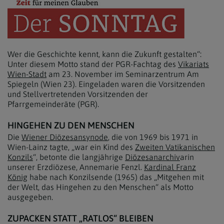
Wer die Geschichte kennt, kann die Zukunft gestalten“:
Unter diesem Motto stand der PGR-Fachtag des
Vikariats
Wien-Stadt
am 23. November im Seminarzentrum Am
Spiegeln (Wien 23). Eingeladen waren die Vorsitzenden
und Stellvertretenden Vorsitzenden der
Pfarrgemeinderäte (PGR).
HINGEHEN ZU DEN MENSCHEN
Die
Wiener Diözesansynode
, die von 1969 bis 1971 in
Wien-Lainz tagte, „war ein Kind des
Zweiten Vatikanischen
Konzils
“, betonte die langjährige
Diözesanarchiv
arin
unserer Erzdiözese, Annemarie Fenzl.
Kardinal Franz
König
habe nach Konzilsende (1965) das „Mitgehen mit
der Welt, das Hingehen zu den Menschen“ als Motto
ausgegeben.
ZUPACKEN STATT „RATLOS“ BLEIBEN