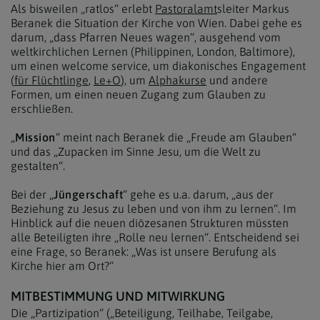
Als bisweilen „ratlos“ erlebt
Pastoralamt
sleiter Markus
Beranek die Situation der Kirche von Wien. Dabei gehe es
darum, „dass Pfarren Neues wagen“, ausgehend vom
weltkirchlichen Lernen (Philippinen, London, Baltimore),
um einen welcome service, um diakonisches Engagement
(
für Flüchtlinge
,
Le+O
), um
Alphakurse
und andere
Formen, um einen neuen Zugang zum Glauben zu
erschließen.
„
Mission
“ meint nach Beranek die „Freude am Glauben“
und das „Zupacken im Sinne Jesu, um die Welt zu
gestalten“.
Bei der „
Jüngerschaft
“ gehe es u.a. darum, „aus der
Beziehung zu Jesus zu leben und von ihm zu lernen“. Im
Hinblick auf die neuen diözesanen Strukturen müssten
alle Beteiligten ihre „Rolle neu lernen“. Entscheidend sei
eine Frage, so Beranek: „Was ist unsere Berufung als
Kirche hier am Ort?“
MITBESTIMMUNG UND MITWIRKUNG
Die „Partizipation“ („Beteiligung, Teilhabe, Teilgabe,