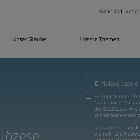
Erzbischof
Gottes
Unser Glaube
Unsere Themen
jahr
weltweit
ation
Glaubenswissen
Verantwortung &
Lebenslagen
Neuigkeiten
Engagement
Hiermit stimme ich
XIV
n: St.
Heilige & Selige
Kinder & Jugendliche
Nachrichtenmeldungen
Name und E-Mailadr
iftung
der Erzdiözese Wien
Lebensschutz
en
Kirchenlexikon
Familie
Alle Neuigkeiten aus den
kontaktiert werden d
e Privatschulen
Pfarren
Schöpfung & Klimaschutz
en Drei Könige
rfolgung
öfe
Die 12 Apostel
Senioren
Ich kann diese Zusti
diözese
themakirche@edw.or
-Pädagogische
Alle Termine