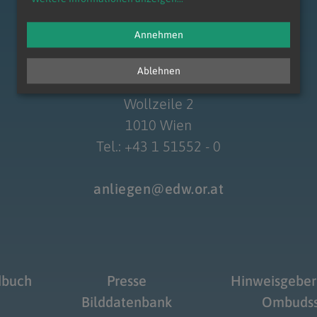
zum Anfang der Seite
Annehmen
Ablehnen
Erzdiözese Wien
Wollzeile 2
Navigation schließen
1010 Wien
Tel.: +43 1 51552 - 0
anliegen@edw.or.at
dbuch
Presse
Hinweisgeber
Bilddatenbank
Ombudss