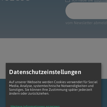
Ich habe die
Inform
e
twoch
itung
10 Gebote
Trennung/Scheidung
Meldungsarchiv
rium für
7 Todsünden
Einsamkeit
sik
vom Newsletter abmel
7 Gaben des Heiligen Gei
Trauer
nbildung in deiner
en
Begräbnis
Navigation schließen
he Kurse
mmelfahrt
achige Gemeinden
amm
nam
Datenschutzeinstellungen
melfahrt
Auf unserer Webseite werden Cookies verwendet für Social
Media, Analyse, systemtechnische Notwendigkeiten und
Navigation schließen
Sonstiges. Sie können Ihre Zustimmung später jederzeit
ändern oder zurückziehen.
Navigation schließen
gen und Allerseelen
Weitere Informationen anzeigen
...