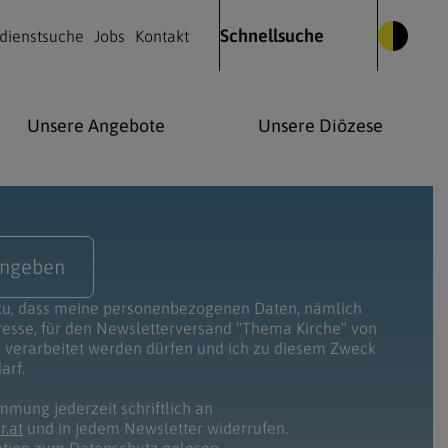
Schnellsuche
dienstsuche
Jobs
Kontakt
Unsere Angebote
Unsere Diözese
Glauben leben
Kulturelles Leben
Kontakt
 zu, dass meine personenbezogenen Daten, nämlich
Was wir glauben
Kirchenmusik
esse, für den Newsletterversand "Thema Kirche" von
 verarbeitet werden dürfen und ich zu diesem Zweck
Die Heilige Messe
Kirche & Kunst
arf.
Wie Christen beten
mmung jederzeit schriftlich an
.at
und in jedem Newsletter widerrufen.