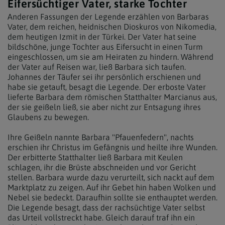
Eifersüchtiger Vater, starke Tochter
Anderen Fassungen der Legende erzählen von Barbaras
Vater, dem reichen, heidnischen Dioskuros von Nikomedia,
dem heutigen Izmit in der Türkei. Der Vater hat seine
bildschöne, junge Tochter aus Eifersucht in einen Turm
eingeschlossen, um sie am Heiraten zu hindern. Während
der Vater auf Reisen war, ließ Barbara sich taufen.
Johannes der Täufer sei ihr persönlich erschienen und
habe sie getauft, besagt die Legende. Der erboste Vater
lieferte Barbara dem römischen Statthalter Marcianus aus,
der sie geißeln ließ, sie aber nicht zur Entsagung ihres
Glaubens zu bewegen.
Ihre Geißeln nannte Barbara "Pfauenfedern", nachts
erschien ihr Christus im Gefängnis und heilte ihre Wunden.
Der erbitterte Statthalter ließ Barbara mit Keulen
schlagen, ihr die Brüste abschneiden und vor Gericht
stellen. Barbara wurde dazu verurteilt, sich nackt auf dem
Marktplatz zu zeigen. Auf ihr Gebet hin haben Wolken und
Nebel sie bedeckt. Daraufhin sollte sie enthauptet werden.
Die Legende besagt, dass der rachsüchtige Vater selbst
das Urteil vollstreckt habe. Gleich darauf traf ihn ein