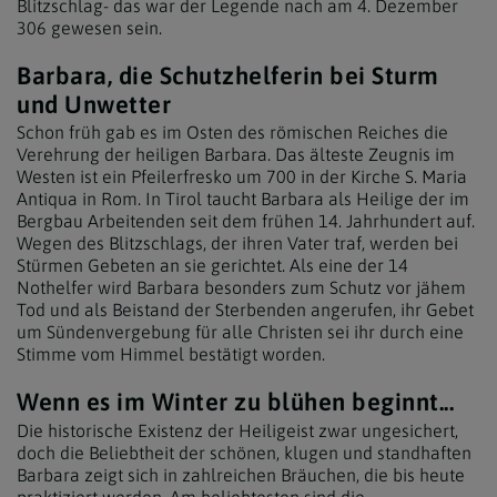
Blitzschlag- das war der Legende nach am 4. Dezember
306 gewesen sein.
Barbara, die Schutzhelferin bei Sturm
und Unwetter
Schon früh gab es im Osten des römischen Reiches die
Verehrung der heiligen Barbara. Das älteste Zeugnis im
Westen ist ein Pfeilerfresko um 700 in der Kirche S. Maria
Antiqua in Rom. In Tirol taucht Barbara als Heilige der im
Bergbau Arbeitenden seit dem frühen 14. Jahrhundert auf.
Wegen des Blitzschlags, der ihren Vater traf, werden bei
Stürmen Gebeten an sie gerichtet. Als eine der 14
Nothelfer wird Barbara besonders zum Schutz vor jähem
Tod und als Beistand der Sterbenden angerufen, ihr Gebet
um Sündenvergebung für alle Christen sei ihr durch eine
Stimme vom Himmel bestätigt worden.
Wenn es im Winter zu blühen beginnt...
Die historische Existenz der Heiligeist zwar ungesichert,
doch die Beliebtheit der schönen, klugen und standhaften
Barbara zeigt sich in zahlreichen Bräuchen, die bis heute
praktiziert werden. Am beliebtesten sind die