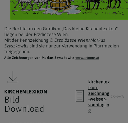
Die Rechte an den Grafiken „Das kleine Kirchenlexikon“
liegen bei der Erzdiözese Wien.
Mit der Kennzeichung
© Erzdiözese Wien/Markus
Szyszkowitz
sind sie nur zur Verwendung in Pfarrmedien
freigegeben.
Alle Zeichnungen von Markus Szyszkowitz
www.artoons.at
kirchenlex
ikon-
KIRCHENLEXIKON
zeichnung
Bild
922,99KB
-weisser-
sonntag.jp
Download
g
MEHR ERFAHREN