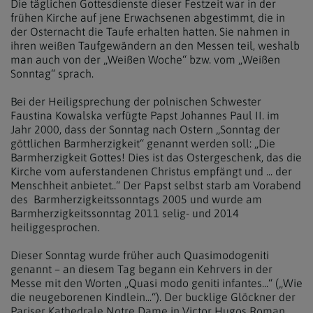
Die täglichen Gottesdienste dieser Festzeit war in der
frühen Kirche auf jene Erwachsenen abgestimmt, die in
der Osternacht die Taufe erhalten hatten. Sie nahmen in
ihren weißen Taufgewändern an den Messen teil, weshalb
man auch von der „Weißen Woche“ bzw. vom „Weißen
Sonntag“ sprach.
Bei der Heiligsprechung der polnischen Schwester
Faustina Kowalska verfügte Papst Johannes Paul II. im
Jahr 2000, dass der Sonntag nach Ostern „Sonntag der
göttlichen Barmherzigkeit“ genannt werden soll: „Die
Barmherzigkeit Gottes! Dies ist das Ostergeschenk, das die
Kirche vom auferstandenen Christus empfängt und ... der
Menschheit anbietet..“ Der Papst selbst starb am Vorabend
des Barmherzigkeitssonntags 2005 und wurde am
Barmherzigkeitssonntag 2011 selig- und 2014
heiliggesprochen.
Dieser Sonntag wurde früher auch Quasimodogeniti
genannt – an diesem Tag begann ein Kehrvers in der
Messe mit den Worten „Quasi modo geniti infantes...“ („Wie
die neugeborenen Kindlein...“). Der bucklige Glöckner der
Pariser Kathedrale Notre Dame in Victor Hugos Roman