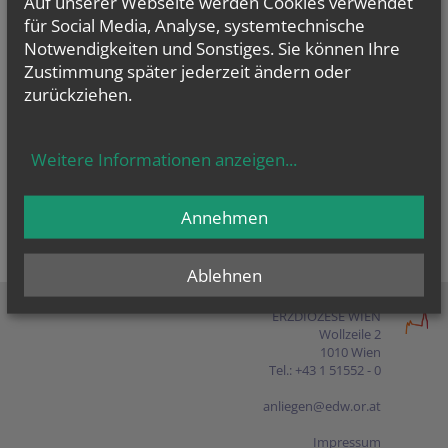
Auf unserer Webseite werden Cookies verwendet
Presse
für Social Media, Analyse, systemtechnische
Notwendigkeiten und Sonstiges. Sie können Ihre
Shop
Zustimmung später jederzeit ändern oder
zurückziehen.
EN
FR
ES
IT
PL
Weitere Informationen anzeigen
...
Annehmen
Ablehnen
ERZDIÖZESE WIEN
Wollzeile 2
1010 Wien
Tel.: +43 1 51552 - 0
anliegen@edw.or.at
Impressum