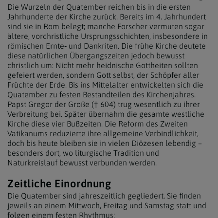
Die Wurzeln der Quatember reichen bis in die ersten
Jahrhunderte der Kirche zurück. Bereits im 4. Jahrhundert
sind sie in Rom belegt; manche Forscher vermuten sogar
ältere, vorchristliche Ursprungsschichten, insbesondere in
römischen Ernte‑ und Dankriten. Die frühe Kirche deutete
diese natürlichen Übergangszeiten jedoch bewusst
christlich um: Nicht mehr heidnische Gottheiten sollten
gefeiert werden, sondern Gott selbst, der Schöpfer aller
Früchte der Erde. Bis ins Mittelalter entwickelten sich die
Quatember zu festen Bestandteilen des Kirchenjahres.
Papst Gregor der Große († 604) trug wesentlich zu ihrer
Verbreitung bei. Später übernahm die gesamte westliche
Kirche diese vier Bußzeiten. Die Reform des Zweiten
Vatikanums reduzierte ihre allgemeine Verbindlichkeit,
doch bis heute bleiben sie in vielen Diözesen lebendig –
besonders dort, wo liturgische Tradition und
Naturkreislauf bewusst verbunden werden.
Zeitliche Einordnung
Die Quatember sind jahreszeitlich gegliedert. Sie finden
jeweils an einem Mittwoch, Freitag und Samstag statt und
folgen einem festen Rhythmus: