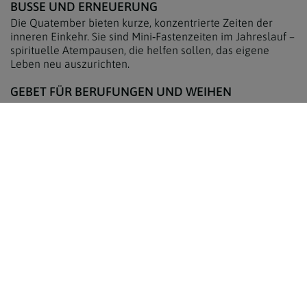
BUSSE UND ERNEUERUNG
Die Quatember bieten kurze, konzentrierte Zeiten der
inneren Einkehr. Sie sind Mini‑Fastenzeiten im Jahreslauf –
spirituelle Atempausen, die helfen sollen, das eigene
Leben neu auszurichten.
GEBET FÜR BERUFUNGEN UND WEIHEN
Traditionell wurden an Quatembertagen die Weihen für
Diakone, Priester und Bischöfe gespendet. Bis heute ruft
die Kirche in diesen Wochen besonders intensiv um neue
geistliche Berufungen.
Quatember heute
Auch wenn ihre frühere Verbindlichkeit abgeschwächt
wurde, behalten die Quatember in vielen Gemeinden und
Diözesen eine wichtige Rolle. Sie laden zu achtsamer
Spiritualität, zur Wertschätzung der Schöpfung und zu
innerer Ruhe inmitten eines oft hektischen
Jahresrhythmus ein. Damit bleiben sie ein wertvolles Erbe
der kirchlichen Tradition – ein geistlicher Kompass, der
Gläubige durch das Jahr und durch das Leben begleitet.