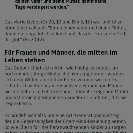
deinen Vater und deine Mutter, damit deine
Tage verlängert werden.“
Das vierte Gebot (Ex 20, 12 und Dtn 5, 16) war und ist zu
allen Zeiten aktuell: "Ehre deinen Vater und deine Mutter,
damit du lange lebst in dem Land, das der Herr, dein Gott,
dir gibt." (Ex 20,12)
Für Frauen und Männer, die mitten im
Leben stehen
Das Gebot richtet sich nicht - wie häufig vermutet - an
noch minderjährige Kinder, die hier aufgefordert werden,
sich dem Willen autoritärer Eltern zu unterwerfen. Es
richtet sich vielmehr an erwachsene Frauen und Männer:
Sie, die mitten im Leben stehen, sollen ihre eigenen Mütter
und Väter nicht geringachten, sondern sie "ehren", d. h. sie
respektieren.
Es handelt sich also um eine Art "Generationenvertrag",
der die Gegenseitigkeit der Eltern-Kind-Beziehung betont.
So wie Eltern für ihre heranwachsenden Kinder zu sorgen
haben, so haben auch die Kinder später einmal die Pflicht,