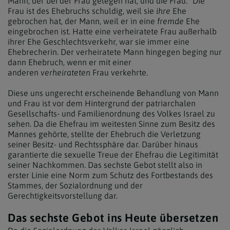
Mann, der bei der Frau gelegen hat, und die Frau.“ Die
Frau ist des Ehebruchs schuldig, weil sie
ihre
Ehe
gebrochen hat, der Mann, weil er in eine
fremde
Ehe
eingebrochen ist. Hatte eine verheiratete Frau außerhalb
ihrer Ehe Geschlechtsverkehr, war sie immer eine
Ehebrecherin. Der verheiratete Mann hingegen beging nur
dann Ehebruch, wenn er mit einer
anderen
verheirateten
Frau verkehrte.
Diese uns ungerecht erscheinende Behandlung von Mann
und Frau ist vor dem Hintergrund der patriarchalen
Gesellschafts- und Familienordnung des Volkes Israel zu
sehen. Da die Ehefrau im weitesten Sinne zum Besitz des
Mannes gehörte, stellte der Ehebruch die Verletzung
seiner Besitz- und Rechtssphäre dar. Darüber hinaus
garantierte die sexuelle Treue der Ehefrau die Legitimität
seiner Nachkommen. Das sechste Gebot stellt also in
erster Linie eine Norm zum Schutz des Fortbestands des
Stammes, der Sozialordnung und der
Gerechtigkeitsvorstellung dar.
Das sechste Gebot ins Heute übersetzen