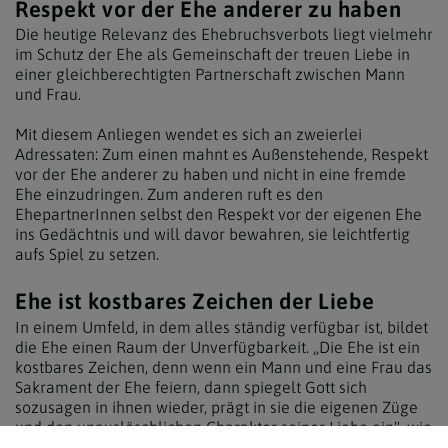
Respekt vor der Ehe anderer zu haben
Die heutige Relevanz des Ehebruchsverbots liegt vielmehr
im Schutz der Ehe als Gemeinschaft der treuen Liebe in
einer gleichberechtigten Partnerschaft zwischen Mann
und Frau.
Mit diesem Anliegen wendet es sich an zweierlei
Adressaten: Zum einen mahnt es Außenstehende, Respekt
vor der Ehe anderer zu haben und nicht in eine fremde
Ehe einzudringen. Zum anderen ruft es den
EhepartnerInnen selbst den Respekt vor der eigenen Ehe
ins Gedächtnis und will davor bewahren, sie leichtfertig
aufs Spiel zu setzen.
Ehe ist kostbares Zeichen der Liebe
In einem Umfeld, in dem alles ständig verfügbar ist, bildet
die Ehe einen Raum der Unverfügbarkeit. „Die Ehe ist ein
kostbares Zeichen, denn wenn ein Mann und eine Frau das
Sakrament der Ehe feiern, dann spiegelt Gott sich
sozusagen in ihnen wieder, prägt in sie die eigenen Züge
und den unauslöschlichen Charakter seiner Liebe ein", wie
es Papst Franziskus in seinem Schreiben "Amoris Laetitia"