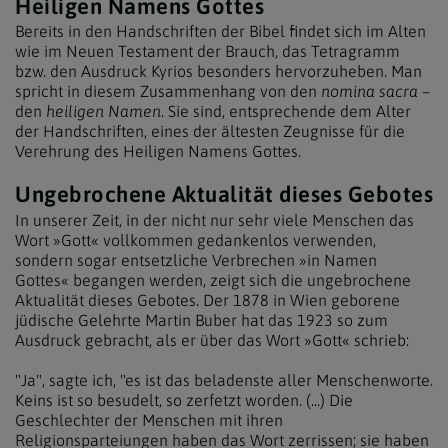
Heiligen Namens Gottes
Bereits in den Handschriften der Bibel findet sich im Alten
wie im Neuen Testament der Brauch, das Tetragramm
bzw. den Ausdruck Kyrios besonders hervorzuheben. Man
spricht in diesem Zusammenhang von den
nomina sacra
–
den
heiligen Namen
. Sie sind, entsprechende dem Alter
der Handschriften, eines der ältesten Zeugnisse für die
Verehrung des Heiligen Namens Gottes.
Ungebrochene Aktualität dieses Gebotes
In unserer Zeit, in der nicht nur sehr viele Menschen das
Wort »Gott« vollkommen gedankenlos verwenden,
sondern sogar entsetzliche Verbrechen »in Namen
Gottes« begangen werden, zeigt sich die ungebrochene
Aktualität dieses Gebotes. Der 1878 in Wien geborene
jüdische Gelehrte Martin Buber hat das 1923 so zum
Ausdruck gebracht, als er über das Wort »Gott« schrieb:
"Ja", sagte ich, "es ist das beladenste aller Menschenworte.
Keins ist so besudelt, so zerfetzt worden. (...) Die
Geschlechter der Menschen mit ihren
Religionsparteiungen haben das Wort zerrissen; sie haben