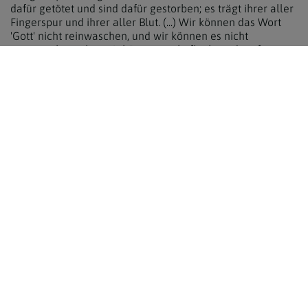
dafür getötet und sind dafür gestorben; es trägt ihrer aller
Fingerspur und ihrer aller Blut. (...) Wir können das Wort
'Gott' nicht reinwaschen, und wir können es nicht
ganzmachen; aber wir können es, befleckt und zerfetzt
wie es ist, vom Boden erheben und aufrichten über einer
Stunde großer Sorge." (Gottesfinsternis, S. 508 f.)
Weiterführende Literatur zu den 10 Geboten
zurück
Über den Autor:
Mag. Oliver
Achilles hat in Bonn,
Tübingen und
Wien
Katholische
Theologie
studiert
und war fast 20