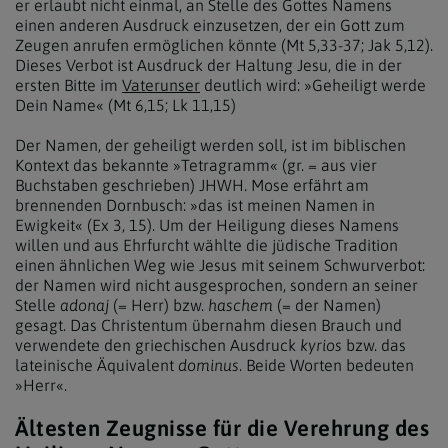
er erlaubt nicht einmal, an Stelle des Gottes Namens
einen anderen Ausdruck einzusetzen, der ein Gott zum
Zeugen anrufen ermöglichen könnte (Mt 5,33-37; Jak 5,12).
Dieses Verbot ist Ausdruck der Haltung Jesu, die in der
ersten Bitte im
Vaterunser
deutlich wird: »Geheiligt werde
Dein Name« (Mt 6,15; Lk 11,15)
Der Namen, der geheiligt werden soll, ist im biblischen
Kontext das bekannte »Tetragramm« (gr. = aus vier
Buchstaben geschrieben) JHWH. Mose erfährt am
brennenden Dornbusch: »das ist meinen Namen in
Ewigkeit« (Ex 3, 15). Um der Heiligung dieses Namens
willen und aus Ehrfurcht wählte die jüdische Tradition
einen ähnlichen Weg wie Jesus mit seinem Schwurverbot:
der Namen wird nicht ausgesprochen, sondern an seiner
Stelle
adonaj
(= Herr) bzw.
haschem
(= der Namen)
gesagt. Das Christentum übernahm diesen Brauch und
verwendete den griechischen Ausdruck
kyrios
bzw. das
lateinische Äquivalent
dominus
. Beide Worten bedeuten
»Herr«.
Ältesten Zeugnisse für die Verehrung des